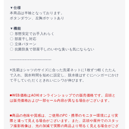
▼仕様
本商品は半袖となっております。
ボタンダウン、左胸ポケットあり
▼機能
〇 形態安定でお手入れらく
〇 部屋干し対応
〇 立体パターン
〇 抗菌防臭で部屋干しのいやな臭いも気にならない
----------------------------------------
※洗濯はシャツのサイズに合った洗濯ネットに1枚ずつ軽くたたん
で入れ、脱水時間を短めに設定し、脱水後はすぐにハンガーにかけ
て干していただくときれいにシワが伸びます。
■WEB価格はAOKIオンラインショップでの販売価格です。店頭と
は販売価格および一部セール内容が異なる場合がございます。
■商品の色味や質感は、ご使用のPC・携帯のモニター環境により実
際と違って見える場合がございます。また、店頭や屋外でのスタッ
フ撮影画像は、光の加減で実際の商品より明るく見える場合がござ