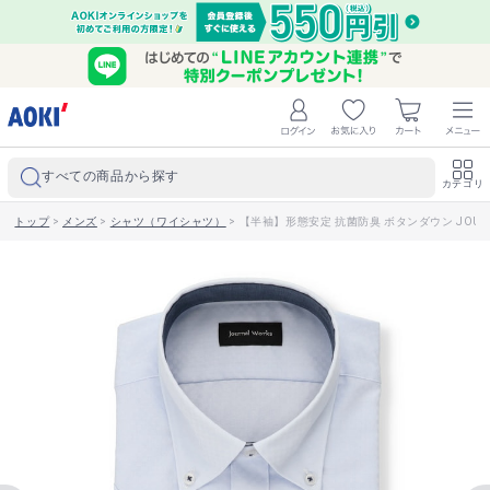
すべての商品から探す
カテゴリ
トップ
>
メンズ
>
シャツ（ワイシャツ）
>
【半袖】形態安定 抗菌防臭 ボタンダウン JOUR