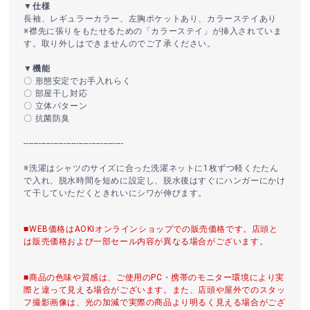
▼仕様
長袖、レギュラーカラー、左胸ポケットあり、カラーステイあり
※襟先に張りをもたせるための「カラーステイ」が挿入されていま
す。取り外しはできませんのでご了承ください。
▼機能
〇 形態安定でお手入れらく
〇 部屋干し対応
〇 立体パターン
〇 抗菌防臭
----------------------------------------
※洗濯はシャツのサイズに合った洗濯ネットに1枚ずつ軽くたたん
で入れ、脱水時間を短めに設定し、脱水後はすぐにハンガーにかけ
て干していただくときれいにシワが伸びます。
■WEB価格はAOKIオンラインショップでの販売価格です。店頭と
は販売価格および一部セール内容が異なる場合がございます。
■商品の色味や質感は、ご使用のPC・携帯のモニター環境により実
際と違って見える場合がございます。また、店頭や屋外でのスタッ
フ撮影画像は、光の加減で実際の商品より明るく見える場合がござ