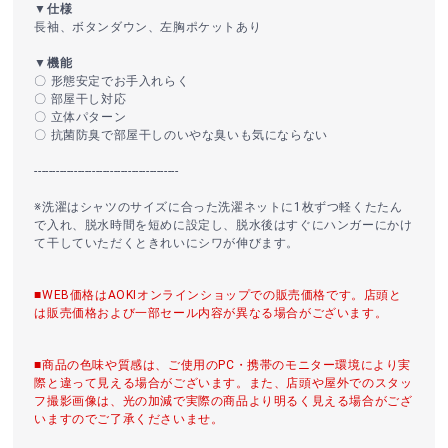
▼仕様
長袖、ボタンダウン、左胸ポケットあり
▼機能
〇 形態安定でお手入れらく
〇 部屋干し対応
〇 立体パターン
〇 抗菌防臭で部屋干しのいやな臭いも気にならない
----------------------------------------
※洗濯はシャツのサイズに合った洗濯ネットに1枚ずつ軽くたたん
で入れ、脱水時間を短めに設定し、脱水後はすぐにハンガーにかけ
て干していただくときれいにシワが伸びます。
■WEB価格はAOKIオンラインショップでの販売価格です。店頭と
は販売価格および一部セール内容が異なる場合がございます。
■商品の色味や質感は、ご使用のPC・携帯のモニター環境により実
際と違って見える場合がございます。また、店頭や屋外でのスタッ
フ撮影画像は、光の加減で実際の商品より明るく見える場合がござ
いますのでご了承くださいませ。