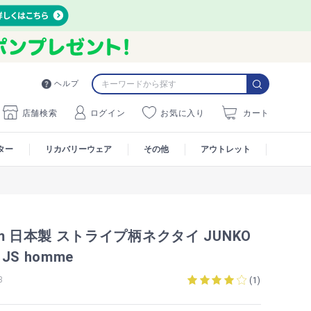
ヘルプ
店舗検索
ログイン
お気に入り
カート
ター
リカバリーウェア
その他
アウトレット
m 日本製 ストライプ柄ネクタイ JUNKO
 JS homme
8
(
1
)