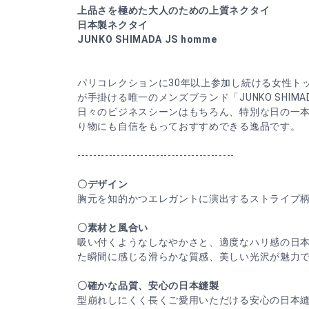
上品さを極めた大人のための上質ネクタイ
日本製ネクタイ
JUNKO SHIMADA JS homme
パリコレクションに30年以上参加し続ける女性ト
が手掛ける唯一のメンズブランド「JUNKO SHIMADA
日々のビジネスシーンはもちろん、特別な日の一
り物にも自信をもっておすすめできる逸品です。
----------------------------------------
〇デザイン
胸元を知的かつエレガントに演出するストライプ
〇素材と風合い
吸い付くようなしなやかさと、適度なハリ感の日本
た瞬間に感じる滑らかな質感、美しい光沢が魅力
〇確かな品質、安心の日本縫製
型崩れしにくく長くご愛用いただける安心の日本