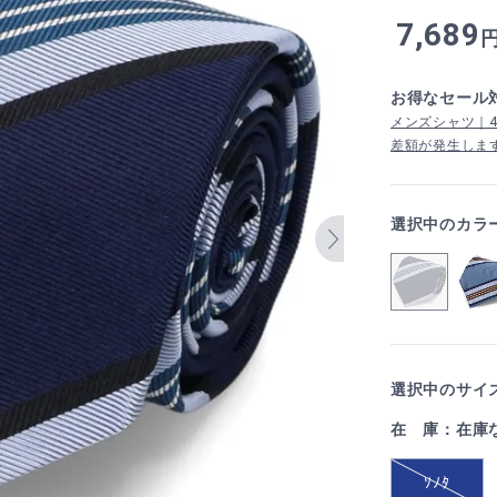
7,689
お得なセール
メンズシャツ｜4,
差額が発生しま
選択中のカラ
選択中のサイズ
在 庫：在庫
ｿﾉﾀ