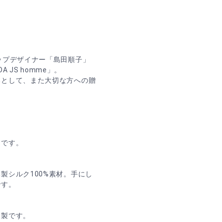
ップデザイナー「島田順子」
 JS homme」。
本として、また大切な方への贈
柄です。
製シルク100%素材。手にし
です。
縫製です。