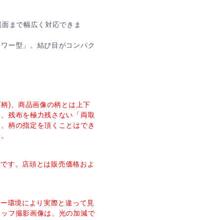
場面まで幅広く対応できま
タワー型」。結び目がコンパク
プ柄)、商品画像の柄とは上下
し、残布を極力残さない「両取
た、柄の指定を頂くことはでき
せ。
価格です。店頭とは販売価格およ
ター環境により実際と違って見
タッフ撮影画像は、光の加減で