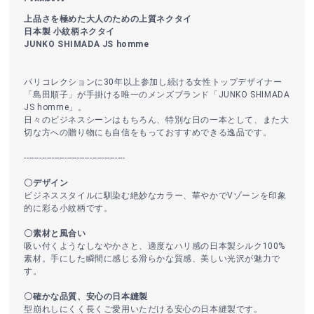
上品さを極めた大人のための上質ネクタイ
日本製 小紋柄ネクタイ
JUNKO SHIMADA JS homme
パリコレクションに30年以上参加し続ける女性トップデザイナー
「島田順子」が手掛ける唯一のメンズブランド「JUNKO SHIMADA
JS homme」。
日々のビジネスシーンはもちろん、特別な日の一本として、また大
切な方への贈り物にも自信をもっておすすめできる逸品です。
----------------------------------------
〇デザイン
ビジネススタイルに馴染む絶妙なカラー、華やかでVゾーンを印象
的に彩る小紋柄です。
〇素材と風合い
吸い付くようなしなやかさと、適度なハリ感の日本製シルク100%
素材。手にした瞬間に感じる滑らかな質感、美しい光沢が魅力で
す。
〇確かな品質、安心の日本縫製
型崩れしにくく長くご愛用いただける安心の日本縫製です。