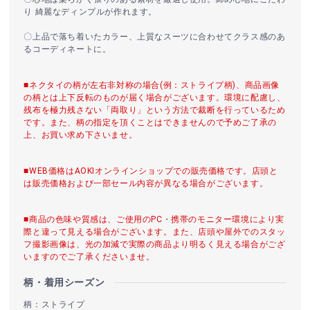
り 綺麗なディンプルが作れます。
〇上品で落ち着いたカラー、上質なスーツに合わせてクラス感のあ
るコーディネートに。
■ネクタイの柄が左右非対称の場合(例：ストライプ柄)、商品画像
の柄とは上下反転のものが届く場合がございます。環境に配慮し、
残布を極力残さない「両取り」という方法で裁断を行っているため
です。また、柄の指定を頂くことはできませんので予めご了承の
上、お買い求め下さいませ。
■WEB価格はAOKIオンラインショップでの販売価格です。店頭と
は販売価格および一部セール内容が異なる場合がございます。
■商品の色味や質感は、ご使用のPC・携帯のモニター環境により実
際と違って見える場合がございます。また、店頭や屋外でのスタッ
フ撮影画像は、光の加減で実際の商品より明るく見える場合がござ
いますのでご了承くださいませ。
柄・着用シーズン
柄：ストライプ