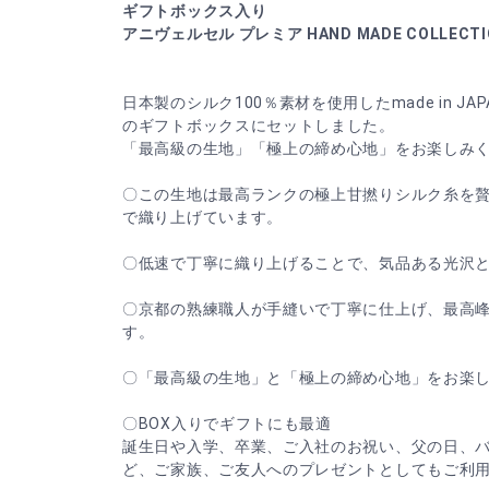
ギフトボックス入り
アニヴェルセル プレミア HAND MADE COLLECT
日本製のシルク100％素材を使用したmade in J
のギフトボックスにセットしました。
「最高級の生地」「極上の締め心地」をお楽しみ
〇この生地は最高ランクの極上甘撚りシルク糸を
で織り上げています。
〇低速で丁寧に織り上げることで、気品ある光沢
〇京都の熟練職人が手縫いで丁寧に仕上げ、最高
す。
〇「最高級の生地」と「極上の締め心地」をお楽
〇BOX入りでギフトにも最適
誕生日や入学、卒業、ご入社のお祝い、父の日、
ど、ご家族、ご友人へのプレゼントとしてもご利