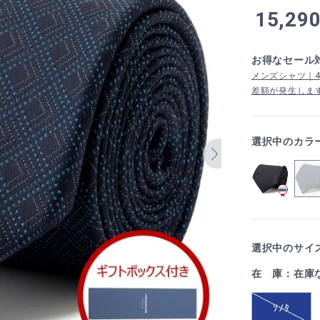
15,29
お得なセール
メンズシャツ｜4,
差額が発生しま
選択中のカラ
選択中のサイズ
在 庫：在庫
ｿﾉﾀ