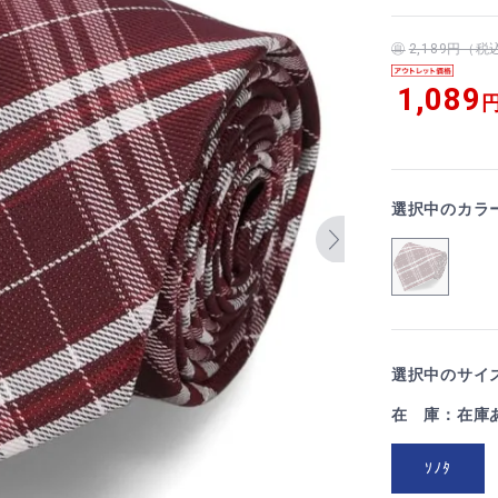
2,189円（
1,089
円
選択中のカラ
選択中のサイズ
在 庫：在庫
ｿﾉﾀ