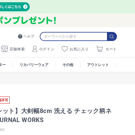
ヘルプ
店舗検索
ログイン
お気に入り
カート
ター
リカバリーウェア
その他
アウトレット
品不可
ット】大剣幅8cm 洗える チェック柄ネ
URNAL WORKS
WC