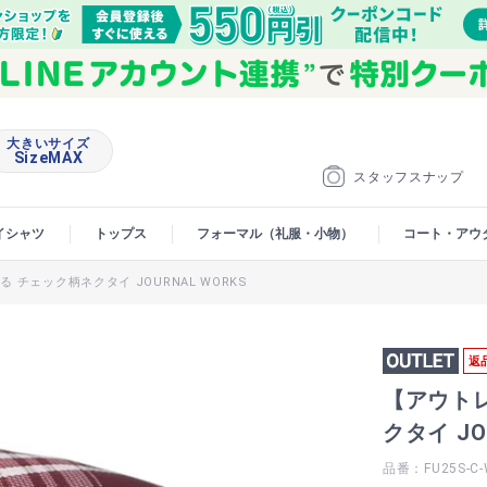
大きいサイズ
SizeMAX
スタッフスナップ
イシャツ
トップス
フォーマル（礼服・小物）
コート・アウ
 チェック柄ネクタイ JOURNAL WORKS
返
【アウトレ
クタイ JO
品番：FU25S-C-