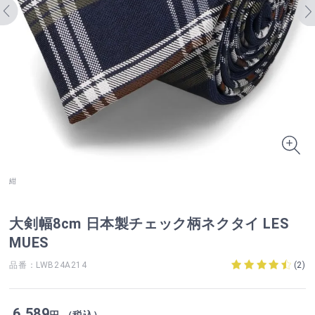
紺
大剣幅8cm 日本製チェック柄ネクタイ LES
MUES
品番：LWB24A214
(
2
)
6,589
円 （税込）