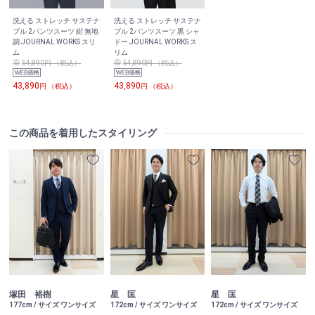
洗える ストレッチ サステナ
洗える ストレッチ サステナ
ブル 2パンツスーツ 紺 無地
ブル 2パンツスーツ 黒 シャ
調 JOURNAL WORKS スリ
ドー JOURNAL WORKS ス
ム
リム
54,890円 （税込）
54,890円 （税込）
43,890
43,890
円 （税込）
円 （税込）
この商品を着用したスタイリング
塚田 裕樹
星 匡
星 匡
177cm / サイズ ワンサイズ
172cm / サイズ ワンサイズ
172cm / サイズ ワンサイズ