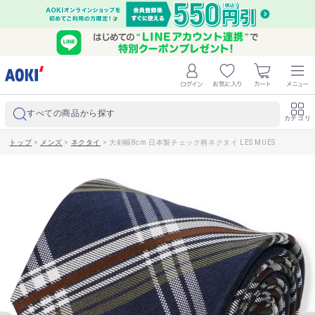
すべての商品から探す
カテゴリ
トップ
>
メンズ
>
ネクタイ
>
大剣幅8cm 日本製チェック柄ネクタイ LES MUES