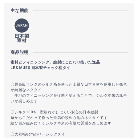
主な機能
商品説明
素材とフィニッシング、縫製にこだわり抜いた逸品
LES MUES 日本製チェック柄タイ
〇最高級ランクのシルク糸を使った上質な日本素材を使用した発色
が綺麗なネクタイ
生地のフィニッシングを従来と変えることで、シルク本来の風合
いが楽しめます
〇シルク100%、型崩れがしにくい安心の日本縫製
糸からこだわって作った最高の絞め心地のネクタイです
結び目が緩みにくくシルク本来の高級な質感を楽しめます
〇大剣幅8cmのベーシックタイ