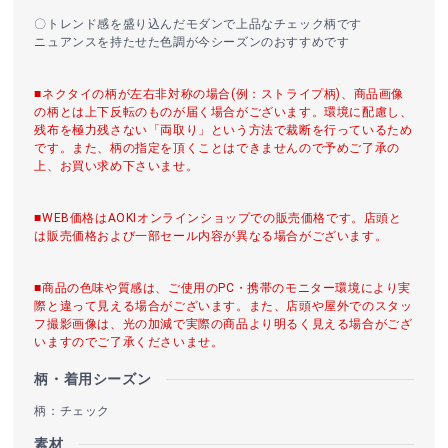
〇トレンド感を盛り込んだモダンで上品なチェック柄です
ニュアンスを持たせた色調が今シーズンのおすすめです
■ネクタイの柄が左右非対称の場合(例：ストライプ柄)、商品画像
の柄とは上下反転のものが届く場合がございます。環境に配慮し、
残布を極力残さない「両取り」という方法で裁断を行っているため
です。また、柄の指定を頂くことはできませんので予めご了承の
上、お買い求め下さいませ。
■WEB価格はAOKIオンラインショップでの販売価格です。店頭と
は販売価格および一部セール内容が異なる場合がございます。
■商品の色味や質感は、ご使用のPC・携帯のモニター環境により実
際と違って見える場合がございます。また、店頭や屋外でのスタッ
フ撮影画像は、光の加減で実際の商品より明るく見える場合がござ
いますのでご了承くださいませ。
柄・着用シーズン
柄：チェック
素材