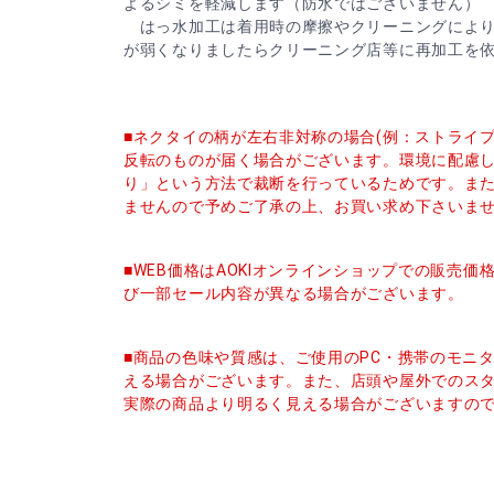
よるシミを軽減します（防水ではございません）
はっ水加工は着用時の摩擦やクリーニングにより
が弱くなりましたらクリーニング店等に再加工を
■ネクタイの柄が左右非対称の場合(例：ストライ
反転のものが届く場合がございます。環境に配慮
り」という方法で裁断を行っているためです。ま
ませんので予めご了承の上、お買い求め下さいま
■WEB価格はAOKIオンラインショップでの販売
び一部セール内容が異なる場合がございます。
■商品の色味や質感は、ご使用のPC・携帯のモニ
える場合がございます。また、店頭や屋外でのス
実際の商品より明るく見える場合がございますの