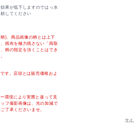
効果が低下しますのではっ水
依頼してください
プ柄)、商品画像の柄とは上下
し、残布を極力残さない「両取
た、柄の指定を頂くことはでき
せ。
価格です。店頭とは販売価格およ
ター環境により実際と違って見
タッフ撮影画像は、光の加減で
でご了承くださいませ。
サイ