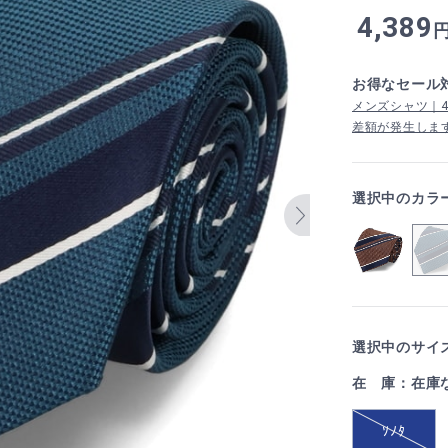
4,389
お得なセール
メンズシャツ｜4,
差額が発生しま
選択中のカラ
選択中のサイズ
在 庫：在庫
ｿﾉﾀ