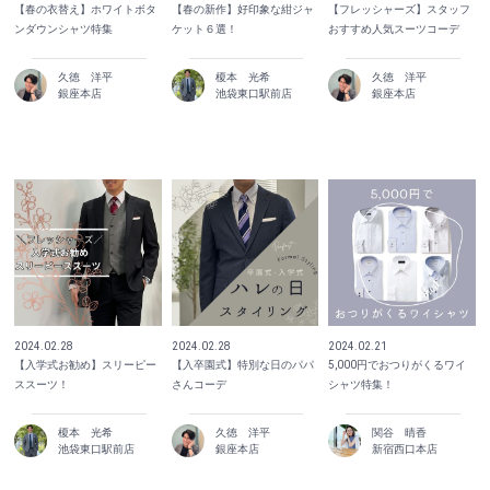
【春の衣替え】ホワイトボタ
【春の新作】好印象な紺ジャ
【フレッシャーズ】スタッフ
ンダウンシャツ特集
ケット６選！
おすすめ人気スーツコーデ
久徳 洋平
榎本 光希
久徳 洋平
銀座本店
池袋東口駅前店
銀座本店
2024.02.28
2024.02.28
2024.02.21
【入学式お勧め】スリーピー
【入卒園式】特別な日のパパ
5,000円でおつりがくるワイ
ススーツ！
さんコーデ
シャツ特集！
榎本 光希
久徳 洋平
関谷 晴香
池袋東口駅前店
銀座本店
新宿西口本店