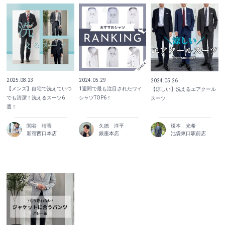
2025.08.23
2024.05.29
2024.05.26
【メンズ】自宅で洗えていつ
1週間で最も注目されたワイ
【涼しい】洗えるエアクール
でも清潔！洗えるスーツ6
シャツTOP6！
スーツ
選！
関谷 晴香
久徳 洋平
榎本 光希
新宿西口本店
銀座本店
池袋東口駅前店