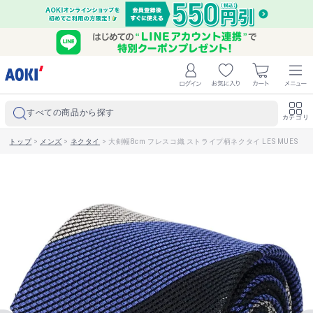
すべての商品から探す
カテゴリ
トップ
>
メンズ
>
ネクタイ
>
大剣幅8cm フレスコ織 ストライプ柄ネクタイ LES MUES