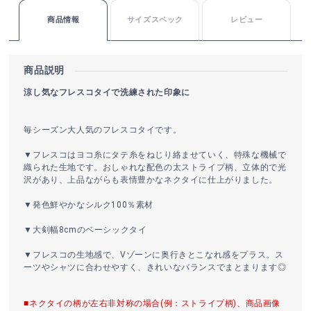
商品情報
サイズスペック
レビュー
商品説明
涼し気なフレスコタイで洗練された印象に
毎シーズン大人気のフレスコタイです。
▼フレスコはヨコ糸にタテ糸をねじり絡ませていく、特殊な機械で
織られた生地です。おしゃれな配色の太ストライプ柄、立体的で光
沢があり、上品ながらも表情豊かなネクタイに仕上がりました。
▼発色鮮やかなシルク100％素材
▼大剣幅8cmのベーシックタイ
▼フレスコの生地感で、Vゾーンに奥行きとこなれ感をプラス。ス
ーツやシャツに合わせやすく、きれいなバランスでまとまります◎
■ネクタイの柄が左右非対称の場合(例：ストライプ柄)、商品画像