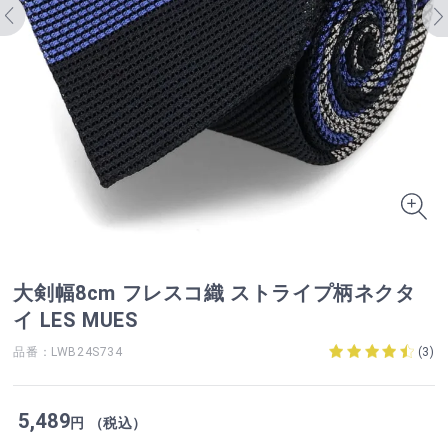
大剣幅8cm フレスコ織 ストライプ柄ネクタ
イ LES MUES
品番：LWB24S734
(
3
)
5,489
円 （税込）