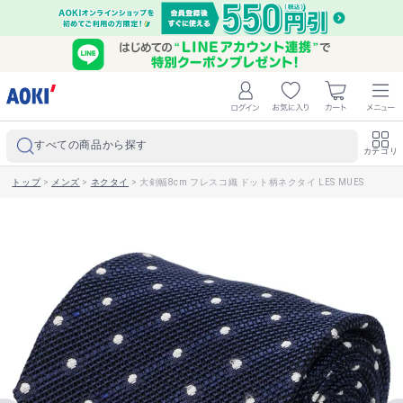
すべての商品から探す
カテゴリ
トップ
>
メンズ
>
ネクタイ
>
大剣幅8cm フレスコ織 ドット柄ネクタイ LES MUES