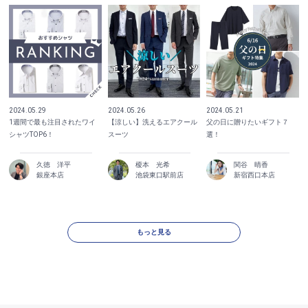
2024.05.29
2024.05.21
2024.05.26
1週間で最も注目されたワイ
父の日に贈りたいギフト７
【涼しい】洗えるエアクール
シャツTOP6！
選！
スーツ
久徳 洋平
榎本 光希
関谷 晴香
銀座本店
池袋東口駅前店
新宿西口本店
もっと見る