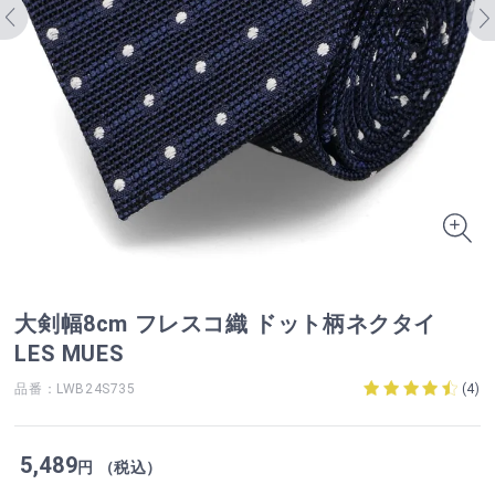
大剣幅8cm フレスコ織 ドット柄ネクタイ
LES MUES
品番：LWB24S735
(
4
)
5,489
円 （税込）