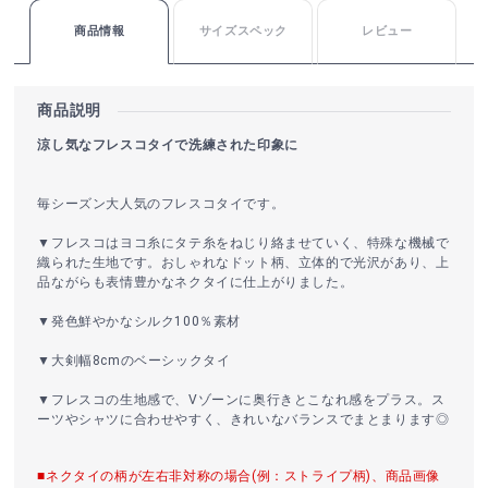
商品情報
サイズスペック
レビュー
商品説明
涼し気なフレスコタイで洗練された印象に
毎シーズン大人気のフレスコタイです。
▼フレスコはヨコ糸にタテ糸をねじり絡ませていく、特殊な機械で
織られた生地です。おしゃれなドット柄、立体的で光沢があり、上
品ながらも表情豊かなネクタイに仕上がりました。
▼発色鮮やかなシルク100％素材
▼大剣幅8cmのベーシックタイ
▼フレスコの生地感で、Vゾーンに奥行きとこなれ感をプラス。ス
ーツやシャツに合わせやすく、きれいなバランスでまとまります◎
■ネクタイの柄が左右非対称の場合(例：ストライプ柄)、商品画像