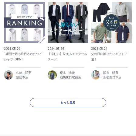
2024.05.29
2024.05.21
2024.05.26
1週間で最も注目されたワイ
父の日に贈りたいギフト７
【涼しい】洗えるエアクール
シャツTOP6！
選！
スーツ
久徳 洋平
榎本 光希
関谷 晴香
銀座本店
池袋東口駅前店
新宿西口本店
もっと見る