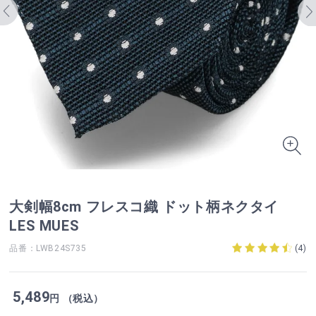
大剣幅8cm フレスコ織 ドット柄ネクタイ
LES MUES
品番：LWB24S735
(
4
)
5,489
円 （税込）