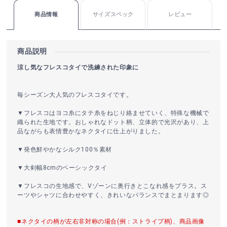
商品情報
サイズスペック
レビュー
商品説明
涼し気なフレスコタイで洗練された印象に
毎シーズン大人気のフレスコタイです。
▼フレスコはヨコ糸にタテ糸をねじり絡ませていく、特殊な機械で
織られた生地です。おしゃれなドット柄、立体的で光沢があり、上
品ながらも表情豊かなネクタイに仕上がりました。
▼発色鮮やかなシルク100％素材
▼大剣幅8cmのベーシックタイ
▼フレスコの生地感で、Vゾーンに奥行きとこなれ感をプラス。ス
ーツやシャツに合わせやすく、きれいなバランスでまとまります◎
■ネクタイの柄が左右非対称の場合(例：ストライプ柄)、商品画像