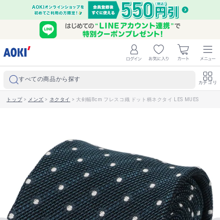
すべての商品から探す
カテゴリ
トップ
>
メンズ
>
ネクタイ
>
大剣幅8cm フレスコ織 ドット柄ネクタイ LES MUES