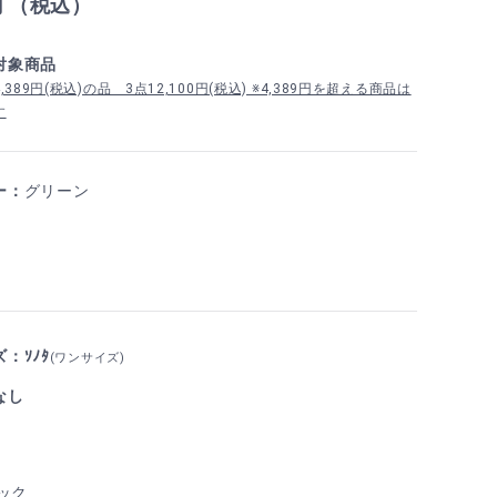
円 （税込）
対象商品
389円(税込)の品 3点12,100円(税込) ※4,389円を超える商品は
す
ー：
グリーン
：ｿﾉﾀ
(ワンサイズ)
なし
ック