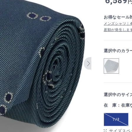
6,589
お得なセール
メンズシャツ｜4,
差額が発生しま
選択中のカラ
選択中のサイズ
在 庫：在庫
ｿﾉﾀ
サイズスペ