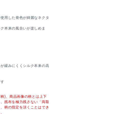
を使用した発色が綺麗なネクタ
ルク本来の風合いが楽しめま
目が緩みにくくシルク本来の高
です
プ柄)、商品画像の柄とは上下
し、残布を極力残さない「両取
た、柄の指定を頂くことはでき
せ。