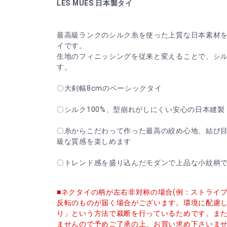
LES MUES 日本製タイ
最高級ランクのシルク糸を使った上質な日本素材
イです。
生地のフィニッシングを従来と変えることで、シ
す。
〇大剣幅8cmのベーシックタイ
〇シルク100%、型崩れがしにくい安心の日本縫製
〇糸からこだわって作った最高の絞め心地、結び
級な質感を楽しめます
〇トレンド感を盛り込んだモダンで上品な小紋柄
■ネクタイの柄が左右非対称の場合(例：ストライ
反転のものが届く場合がございます。環境に配慮
り」という方法で裁断を行っているためです。ま
ませんので予めご了承の上、お買い求め下さいま