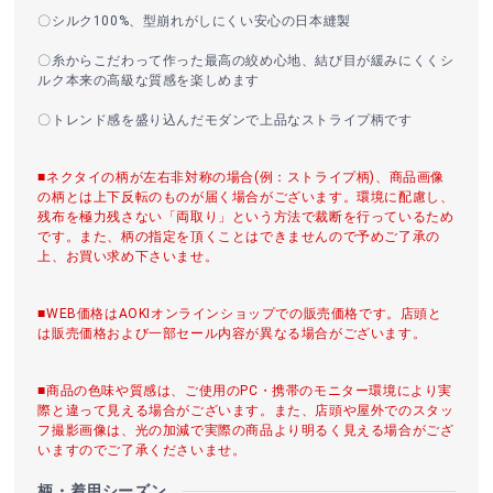
〇シルク100%、型崩れがしにくい安心の日本縫製
〇糸からこだわって作った最高の絞め心地、結び目が緩みにくくシ
ルク本来の高級な質感を楽しめます
〇トレンド感を盛り込んだモダンで上品なストライプ柄です
■ネクタイの柄が左右非対称の場合(例：ストライプ柄)、商品画像
の柄とは上下反転のものが届く場合がございます。環境に配慮し、
残布を極力残さない「両取り」という方法で裁断を行っているため
です。また、柄の指定を頂くことはできませんので予めご了承の
上、お買い求め下さいませ。
■WEB価格はAOKIオンラインショップでの販売価格です。店頭と
は販売価格および一部セール内容が異なる場合がございます。
■商品の色味や質感は、ご使用のPC・携帯のモニター環境により実
際と違って見える場合がございます。また、店頭や屋外でのスタッ
フ撮影画像は、光の加減で実際の商品より明るく見える場合がござ
いますのでご了承くださいませ。
柄・着用シーズン