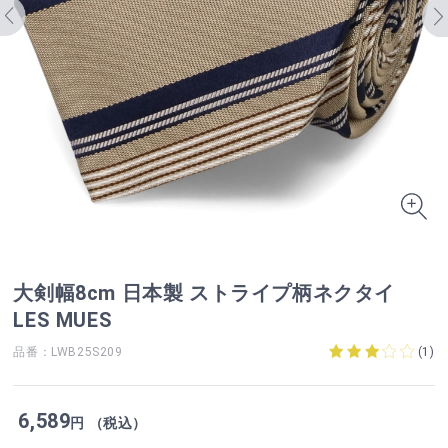
大剣幅8cm 日本製 ストライプ柄ネクタイ
LES MUES
品番：LWB25S209
(
1
)
6,589
円 （税込）