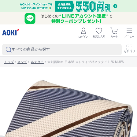
すべての商品から探す
カテゴリ
トップ
>
メンズ
>
ネクタイ
>
大剣幅8cm 日本製 ストライプ柄ネクタイ LES MUES