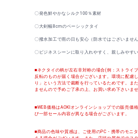
〇発色鮮やかなシルク100％素材
〇大剣幅8cmのベーシックタイ
〇撥水加工で雨の日も安心（防水ではございませ
〇ビジネスシーンに取り入れやすく、親しみやす
■ネクタイの柄が左右非対称の場合(例：ストライ
反転のものが届く場合がございます。環境に配慮
り」という方法で裁断を行っているためです。ま
ませんので予めご了承の上、お買い求め下さいま
■WEB価格はAOKIオンラインショップでの販売
び一部セール内容が異なる場合がございます。
■商品の色味や質感は、ご使用のPC・携帯のモニ