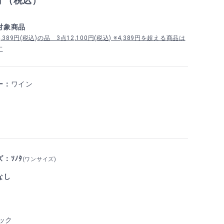
円 （税込）
対象商品
389円(税込)の品 3点12,100円(税込) ※4,389円を超える商品は
す
ー：
ワイン
：ｿﾉﾀ
(ワンサイズ)
なし
ック