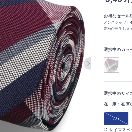
お得なセール
メンズシャツ｜4,
差額が発生しま
選択中のカラ
選択中のサイズ
在 庫：在庫
ｿﾉﾀ
サイズスペ