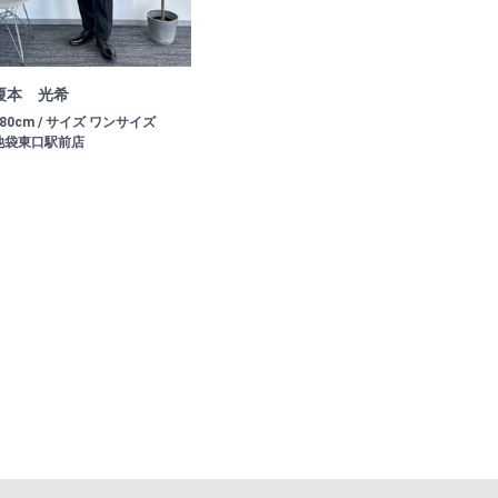
榎本 光希
180cm / サイズ ワンサイズ
池袋東口駅前店