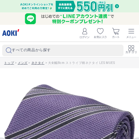
すべての商品から探す
カテゴリ
トップ
>
メンズ
>
ネクタイ
>
大剣幅8cm ストライプ柄ネクタイ LES MUES