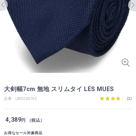
大剣幅7cm 無地 スリムタイ LES MUES
品番：LWS24S702
(
2
)
4,389
円 （税込）
お得なセール対象商品