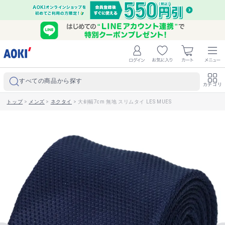
すべての商品から探す
カテゴリ
トップ
>
メンズ
>
ネクタイ
>
大剣幅7cm 無地 スリムタイ LES MUES