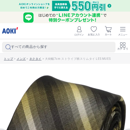
すべての商品から探す
カテゴリ
トップ
>
メンズ
>
ネクタイ
>
大剣幅7cm ストライプ柄スリムタイ LES MUES