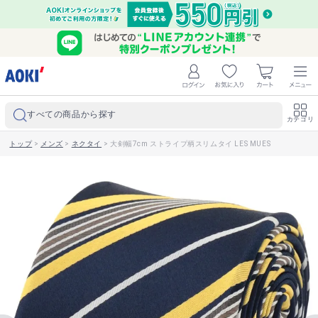
すべての商品から探す
カテゴリ
トップ
>
メンズ
>
ネクタイ
>
大剣幅7cm ストライプ柄スリムタイ LES MUES