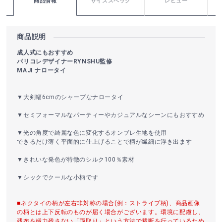
商品情報
サイズスペック
レビュー
商品説明
成人式にもおすすめ
パリコレデザイナーRYNSHU監修
MAJI ナロータイ
▼大剣幅6cmのシャープなナロータイ
▼セミフォーマルなパーティーやカジュアルなシーンにもおすすめ
▼光の角度で綺麗な色に変化するオンブレ生地を使用
できるだけ薄く平面的に仕上げることで柄が繊細に浮き出ます
▼きれいな発色が特徴のシルク100％素材
▼シックでクールな小柄です
■ネクタイの柄が左右非対称の場合(例：ストライプ柄)、商品画像
の柄とは上下反転のものが届く場合がございます。環境に配慮し、
残布を極力残さない「両取り」という方法で裁断を行っているため