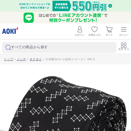
すべての商品から探す
カテゴリ
トップ
>
メンズ
>
ネクタイ
>
大剣幅6cm 小紋柄ナロータイ MAJI