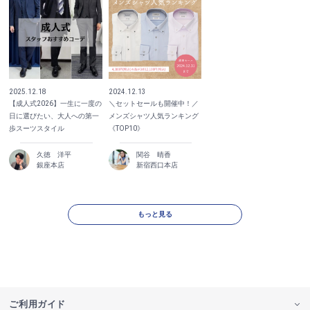
2025.12.18
2024.12.13
【成人式2026】一生に一度の
＼セットセールも開催中！／
日に選びたい、大人への第一
メンズシャツ人気ランキング
歩スーツスタイル
《TOP10》
久徳 洋平
関谷 晴香
銀座本店
新宿西口本店
もっと見る
ご利用ガイド