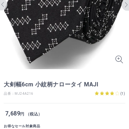
大剣幅6cm 小紋柄ナロータイ MAJI
品番：MJ24A216
(
1
)
7,689
円 （税込）
お得なセール対象商品