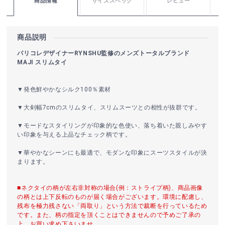
商品情報
サイズスペック
レビュー
商品説明
パリコレデザイナーRYNSHU監修のメンズトータルブランド
MAJI スリムタイ
▼発色鮮やかなシルク100％素材
▼大剣幅7cmのスリムタイ、スリムスーツとの相性が抜群です。
▼モードなスタイリングが印象的な色使い、落ち着いた親しみやす
い印象を与える上品なチェック柄です。
▼華やかなシーンにも最適で、モダンな印象にスーツスタイルが決
まります。
■ネクタイの柄が左右非対称の場合(例：ストライプ柄)、商品画像
の柄とは上下反転のものが届く場合がございます。環境に配慮し、
残布を極力残さない「両取り」という方法で裁断を行っているため
です。また、柄の指定を頂くことはできませんので予めご了承の
上、お買い求め下さいませ。