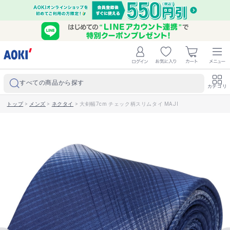
すべての商品から探す
カテゴリ
トップ
>
メンズ
>
ネクタイ
>
大剣幅7cm チェック柄スリムタイ MAJI