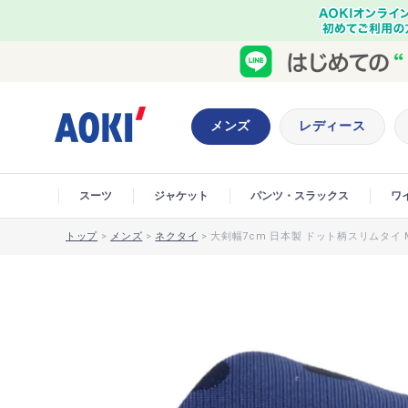
メンズ
レディース
スーツ
ジャケット
パンツ・スラックス
ワ
トップ
>
メンズ
>
ネクタイ
>
大剣幅7cm 日本製 ドット柄スリムタイ M