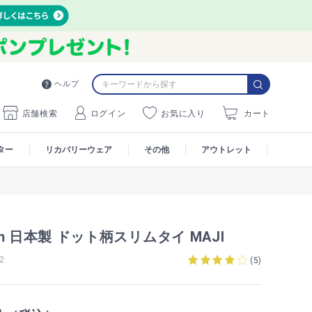
ヘルプ
店舗検索
ログイン
お気に入り
カート
ター
リカバリーウェア
その他
アウトレット
m 日本製 ドット柄スリムタイ MAJI
2
(
5
)