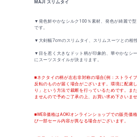
MAJI スリムタイ
▼発色鮮やかなシルク100％素材、発色が綺麗で
です。
▼大剣幅7cmのスリムタイ、スリムスーツとの相
▼目を惹く大きなドット柄が印象的、華やかなシ
にスーツスタイルが決まります。
■ネクタイの柄が左右非対称の場合(例：ストライ
反転のものが届く場合がございます。環境に配慮
り」という方法で裁断を行っているためです。ま
ませんので予めご了承の上、お買い求め下さいま
■WEB価格はAOKIオンラインショップでの販売
び一部セール内容が異なる場合がございます。