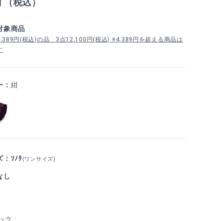
円 （税込）
対象商品
389円(税込)の品 3点12,100円(税込) ※4,389円を超える商品は
す
ー：
紺
：ｿﾉﾀ
(ワンサイズ)
なし
ック