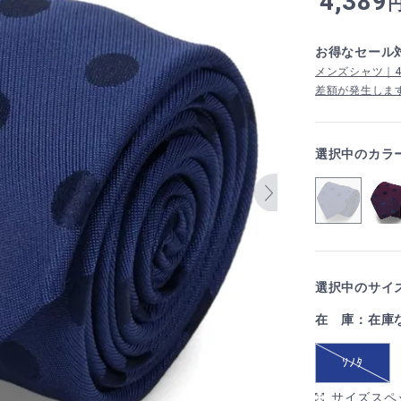
4,389
お得なセール
メンズシャツ｜4,
差額が発生しま
選択中のカラ
選択中のサイズ
在 庫：在庫
ｿﾉﾀ
サイズスペ