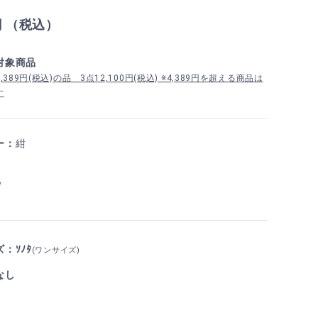
円 （税込）
対象商品
389円(税込)の品 3点12,100円(税込) ※4,389円を超える商品は
す
ー：
紺
：ｿﾉﾀ
(ワンサイズ)
なし