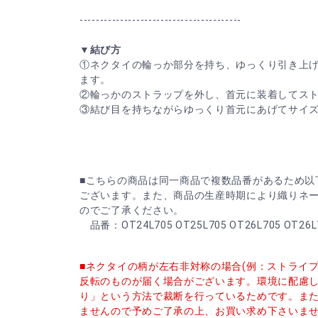
----------------------------------------
▼結び方
①ネクタイの輪っか部分を持ち、ゆっくり引き上
ます。
②輪っかのストラップを外し、首元に装着してス
③結び目を持ちながらゆっくり首元にあげてサイ
■こちらの商品は同一商品で複数品番があるため以
ございます。また、商品の生産時期により織りネ
のでご了承ください。
品番：OT24L705 OT25L705 OT26L705 OT26L
■ネクタイの柄が左右非対称の場合(例：ストライ
反転のものが届く場合がございます。環境に配慮
り」という方法で裁断を行っているためです。ま
ませんので予めご了承の上、お買い求め下さいま