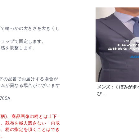
げて輪っかの大きさを大きくし
トラップで固定します。
ズ感を調整します。
下の品番でお届けする場合が
ームが異なる場合がございます
メンズ：くぼみがポ
び...
705A
プ柄)、商品画像の柄とは上下
し、残布を極力残さない「両取
た、柄の指定を頂くことはでき
せ。