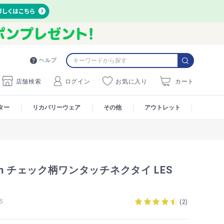
ヘルプ
店舗検索
ログイン
お気に入り
カート
ター
リカバリーウェア
その他
アウトレット
m チェック柄ワンタッチネクタイ LES
5
(
2
)