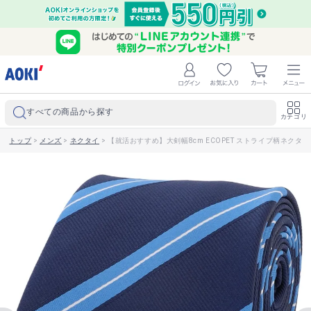
すべての商品から探す
カテゴリ
トップ
>
メンズ
>
ネクタイ
>
【就活おすすめ】大剣幅8cm ECOPET ストライプ柄ネクタイ L