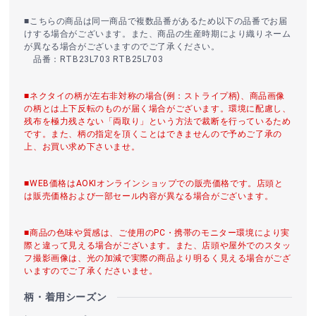
■こちらの商品は同一商品で複数品番があるため以下の品番でお届
けする場合がございます。また、商品の生産時期により織りネーム
が異なる場合がございますのでご了承ください。
品番：RTB23L703 RTB25L703
■ネクタイの柄が左右非対称の場合(例：ストライプ柄)、商品画像
の柄とは上下反転のものが届く場合がございます。環境に配慮し、
残布を極力残さない「両取り」という方法で裁断を行っているため
です。また、柄の指定を頂くことはできませんので予めご了承の
上、お買い求め下さいませ。
■WEB価格はAOKIオンラインショップでの販売価格です。店頭と
は販売価格および一部セール内容が異なる場合がございます。
■商品の色味や質感は、ご使用のPC・携帯のモニター環境により実
際と違って見える場合がございます。また、店頭や屋外でのスタッ
フ撮影画像は、光の加減で実際の商品より明るく見える場合がござ
いますのでご了承くださいませ。
柄・着用シーズン