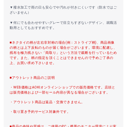
▼撥水加工で雨の日も安心でや汚れが付きにくいです（防水ではご
ざいません）
▼何にでも合わせやすいグレーで目立ちすぎないデザイン、就職活
動用としてもおすすめです。
■ネクタイの柄が左右非対称の場合(例：ストライプ柄)、商品画像
の柄とは上下反転のものが届く場合がございます。環境に配慮し、
残布を極力残さない「両取り」という方法で裁断を行っているため
です。また、柄の指定を頂くことはできませんので予めご了承の
上、お買い求め下さいませ。
■アウトレット商品のご説明
・WEB価格はAOKIオンラインショップでの販売価格です。店頭と
は販売価格および一部セール内容が異なる場合がございます。
・アウトレット商品は返品・交換できません。
・取り置き予約サービス対象外です。
■商品の色味や質感は、ご使用のPC・携帯のモニター環境により実