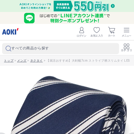
すべての商品から探す
カテゴリ
トップ
>
メンズ
>
ネクタイ
>
【就活おすすめ】大剣幅7cm ストライプ柄スリムタイ LES M