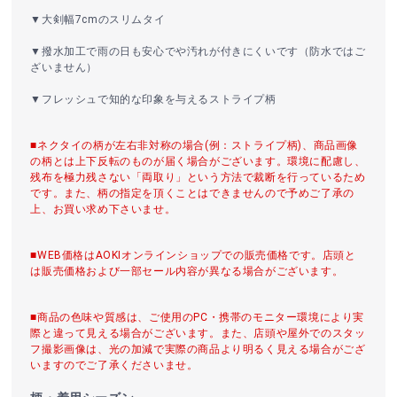
▼大剣幅7cmのスリムタイ
▼撥水加工で雨の日も安心でや汚れが付きにくいです（防水ではご
ざいません）
▼フレッシュで知的な印象を与えるストライプ柄
■ネクタイの柄が左右非対称の場合(例：ストライプ柄)、商品画像
の柄とは上下反転のものが届く場合がございます。環境に配慮し、
残布を極力残さない「両取り」という方法で裁断を行っているため
です。また、柄の指定を頂くことはできませんので予めご了承の
上、お買い求め下さいませ。
■WEB価格はAOKIオンラインショップでの販売価格です。店頭と
は販売価格および一部セール内容が異なる場合がございます。
■商品の色味や質感は、ご使用のPC・携帯のモニター環境により実
際と違って見える場合がございます。また、店頭や屋外でのスタッ
フ撮影画像は、光の加減で実際の商品より明るく見える場合がござ
いますのでご了承くださいませ。