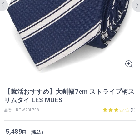
【就活おすすめ】大剣幅7cm ストライプ柄ス
リムタイ LES MUES
品番：RTW23L708
(
1
)
5,489
円 （税込）