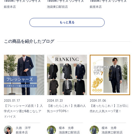
180cm / サイズ ワンサイズ
180cm / サイズ ワンサイズ
180cm / サイズ ワンサイズ
池袋東口駅前店
銀座本店
銀座本店
もっと見る
この商品を紹介したブログ
2025.01.17
2024.01.23
2024.01.06
【フレッシャーズ必見！】入
【迷ったらこれ！】先週の人
【迷ったらこれ！】三が日に
学式スーツ選び&着こなしア
気コーデTOP6！
売れた人気スーツ7選！
ドバイス
久徳 洋平
榎本 光希
榎本 光希
銀座本店
池袋東口駅前店
池袋東口駅前店