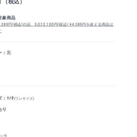
円 （税込）
対象商品
389円(税込)の品 3点12,100円(税込) ※4,389円を超える商品は
す
ー：
黒
：ｿﾉﾀ
(ワンサイズ)
あり
ック