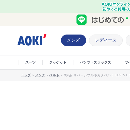
メンズ
レディース
スーツ
ジャケット
パンツ・スラックス
ワ
トップ
>
メンズ
>
ベルト
>
黒×茶 リバーシブルホガタベルト LES MU