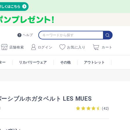
ヘルプ
店舗検索
ログイン
お気に入り
カート
ター
リカバリーウェア
その他
アウトレット
バーシブルホガタベルト LES MUES
1
(
42
)