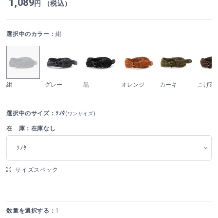
1,089
円 （税込）
選択中のカラー：
紺
紺
グレー
黒
オレンジ
カーキ
こげ茶
選択中のサイズ：ｿﾉﾀ
(ワンサイズ)
在 庫：在庫なし
ｿﾉﾀ
サイズスペック
数量を選択する：
1