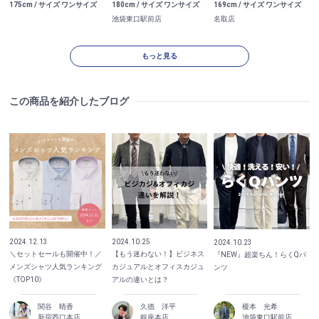
175cm / サイズ ワンサイズ
180cm / サイズ ワンサイズ
169cm / サイズ ワンサイズ
池袋東口駅前店
名取店
もっと見る
この商品を紹介したブログ
2024.12.13
2024.10.25
2024.10.23
＼セットセールも開催中！／
【もう迷わない！】ビジネス
『NEW』超楽ちん！らくQパ
メンズシャツ人気ランキング
カジュアルとオフィスカジュ
ンツ
《TOP10》
アルの違いとは？
関谷 晴香
久徳 洋平
榎本 光希
新宿西口本店
銀座本店
池袋東口駅前店