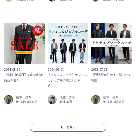
2024.08.03
2024.07.28
2024.08.30
【スタッフコーデ】オフィス
【WEB限定】サイズ別コーデ
【総額10%OFF】お勧め対象
カジュアルの着こなし6
特集
商品７選！
選！！
榎本 光希
久徳 洋平
榎本 光希
池袋東口駅前店
銀座本店
池袋東口駅前店
もっと見る