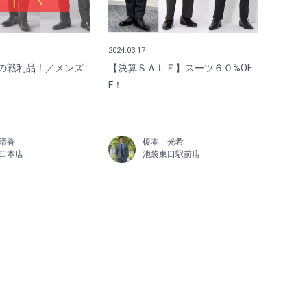
2024.03.17
の戦利品！／メンズ
【決算ＳＡＬＥ】スーツ６０%OF
F！
晴香
榎本 光希
口本店
池袋東口駅前店