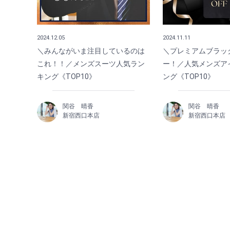
2024.12.05
2024.11.11
＼みんながいま注目しているのは
＼プレミアムブラッ
これ！！／メンズスーツ人気ラン
ー！／人気メンズア
キング《TOP10》
ング《TOP10》
関谷 晴香
関谷 晴香
新宿西口本店
新宿西口本店