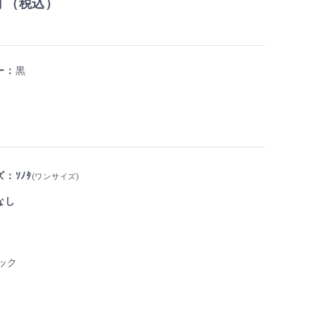
円 （税込）
ー：
黒
：ｿﾉﾀ
(ワンサイズ)
なし
ック