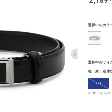
2,189
選択中のカラ
選択中のサイズ
在 庫：在庫
ｿﾉﾀ
サイズスペ