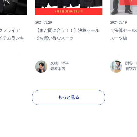
2024.03.29
2024.03.19
クフライデ
【まだ間に合う！！】決算セール
＼決算セール
イテムランキ
でお買い得なスーツ
スーツ編
久徳 洋平
関谷 
銀座本店
新宿西
もっと見る