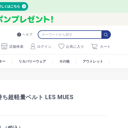
ヘルプ
店舗検索
ログイン
お気に入り
カート
ター
リカバリーウェア
その他
アウトレット
ち超軽量ベルト LES MUES
2