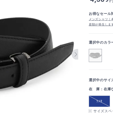
お得なセール
メンズシャツ｜4,
差額が発生しま
選択中のカラ
選択中のサイズ
在 庫：在庫
ｿﾉﾀ
サイズスペ