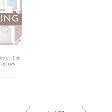
決まり！】空
グTOP5