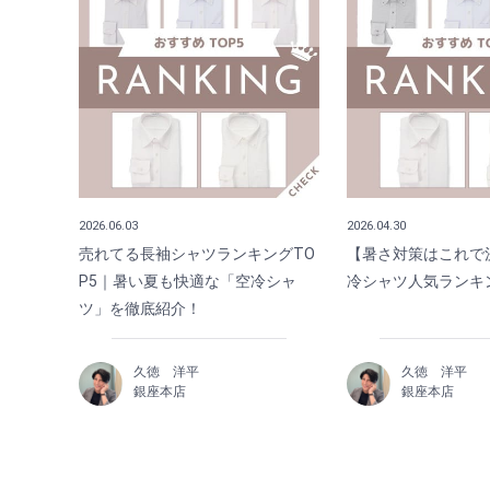
2026.06.03
2026.04.30
売れてる長袖シャツランキングTO
【暑さ対策はこれで
P5｜暑い夏も快適な「空冷シャ
冷シャツ人気ランキン
ツ」を徹底紹介！
久徳 洋平
久徳 洋平
銀座本店
銀座本店