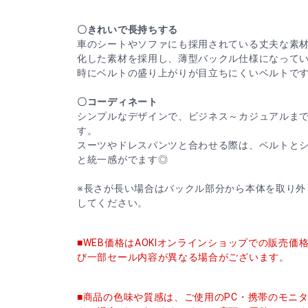
〇きれいで長持ちする
車のシートやソファにも採用されている丈夫な素材
化した素材を採用し、薄型バックル仕様になってい
時にベルトの盛り上がりが目立ちにくいベルトで
〇コーディネート
シンプルなデザインで、ビジネス～カジュアルま
す。
スーツやドレスパンツと合わせる際は、ベルトと
と統一感がでます◎
※長さが長い場合はバックル部分から本体を取り外
してください。
■WEB価格はAOKIオンラインショップでの販売
び一部セール内容が異なる場合がございます。
■商品の色味や質感は、ご使用のPC・携帯のモニ