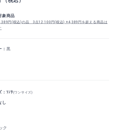
円 （税込）
対象商品
389円(税込)の品 3点12,100円(税込) ※4,389円を超える商品は
す
ー：
黒
：ｿﾉﾀ
(ワンサイズ)
なし
ック