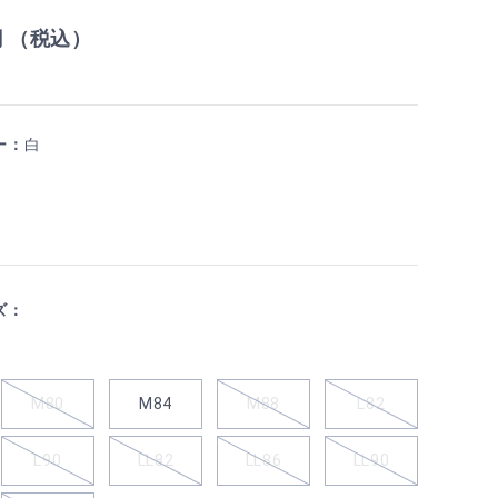
円 （税込）
ー：
白
ズ：
M80
M84
M88
L82
L90
LL82
LL86
LL90