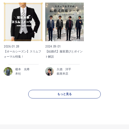
2026.01.28
2024.09.01
【オールシーズン】スリムフ
【結婚式】服装選びとポイン
ォーマル特集！
ト解説
榎本 光希
久徳 洋平
本社
銀座本店
もっと見る