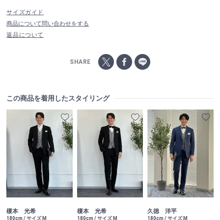
サイズガイド
商品について問い合わせをする
返品について
SHARE
この商品を着用したスタイリング
榎本 光希
榎本 光希
久徳 洋平
180cm / サイズ M
180cm / サイズ M
180cm / サイズ M