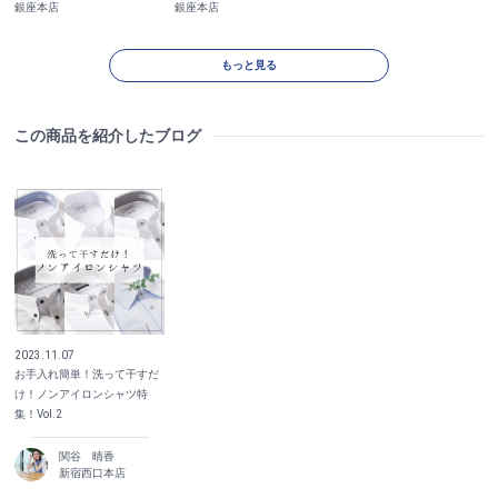
銀座本店
銀座本店
もっと見る
この商品を紹介したブログ
2023.11.07
お手入れ簡単！洗って干すだ
け！ノンアイロンシャツ特
集！Vol.2
関谷 晴香
新宿西口本店