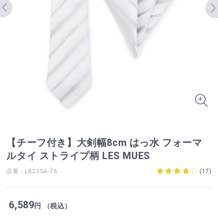
【チーフ付き】大剣幅8cm はっ水 フォーマ
ルタイ ストライプ柄 LES MUES
品番：LB23SA-T6
(
17
)
6,589
円 （税込）