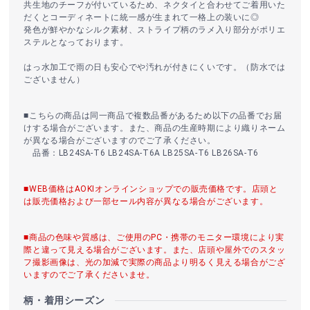
共生地のチーフが付いているため、ネクタイと合わせてご着用いた
だくとコーディネートに統一感が生まれて一格上の装いに◎
発色が鮮やかなシルク素材、ストライプ柄のラメ入り部分がポリエ
ステルとなっております。
はっ水加工で雨の日も安心でや汚れが付きにくいです。（防水では
ございません）
■こちらの商品は同一商品で複数品番があるため以下の品番でお届
けする場合がございます。また、商品の生産時期により織りネーム
が異なる場合がございますのでご了承ください。
品番：LB24SA-T6 LB24SA-T6A LB25SA-T6 LB26SA-T6
■WEB価格はAOKIオンラインショップでの販売価格です。店頭と
は販売価格および一部セール内容が異なる場合がございます。
■商品の色味や質感は、ご使用のPC・携帯のモニター環境により実
際と違って見える場合がございます。また、店頭や屋外でのスタッ
フ撮影画像は、光の加減で実際の商品より明るく見える場合がござ
いますのでご了承くださいませ。
柄・着用シーズン