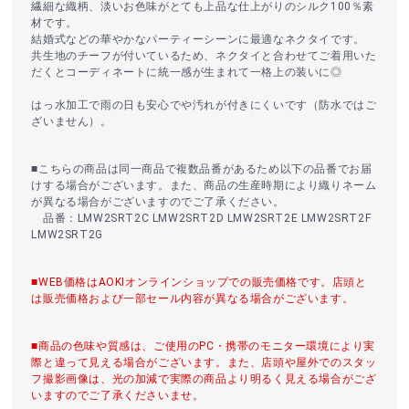
繊細な織柄、淡いお色味がとても上品な仕上がりのシルク100％素
材です。
結婚式などの華やかなパーティーシーンに最適なネクタイです。
共生地のチーフが付いているため、ネクタイと合わせてご着用いた
だくとコーディネートに統一感が生まれて一格上の装いに◎
はっ水加工で雨の日も安心でや汚れが付きにくいです（防水ではご
ざいません）。
■こちらの商品は同一商品で複数品番があるため以下の品番でお届
けする場合がございます。また、商品の生産時期により織りネーム
が異なる場合がございますのでご了承ください。
品番：LMW2SRT2C LMW2SRT2D LMW2SRT2E LMW2SRT2F
LMW2SRT2G
■WEB価格はAOKIオンラインショップでの販売価格です。店頭と
は販売価格および一部セール内容が異なる場合がございます。
■商品の色味や質感は、ご使用のPC・携帯のモニター環境により実
際と違って見える場合がございます。また、店頭や屋外でのスタッ
フ撮影画像は、光の加減で実際の商品より明るく見える場合がござ
いますのでご了承くださいませ。