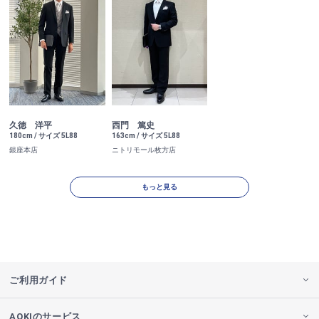
久徳 洋平
西門 篤史
180cm / サイズ 5L88
163cm / サイズ 5L88
銀座本店
ニトリモール枚方店
もっと見る
ご利用ガイド
AOKIのサービス