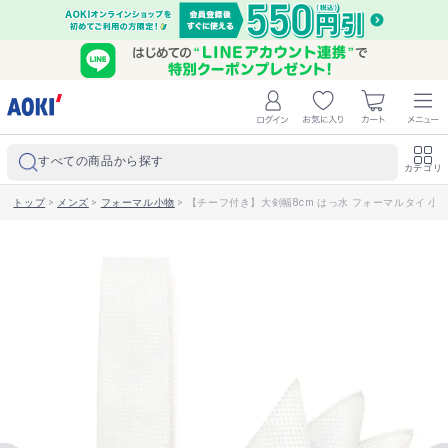
すべての商品から探す
カテゴリ
トップ
>
メンズ
>
フォーマル小物
>
【チーフ付き】大剣幅8cm はっ水 フォーマルタイ 小柄 L