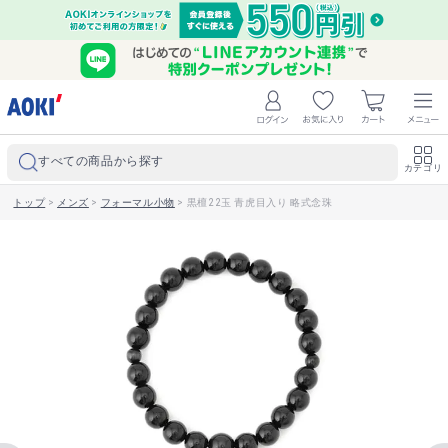
すべての商品から探す
カテゴリ
トップ
>
メンズ
>
フォーマル小物
>
黒檀22玉 青虎目入り 略式念珠