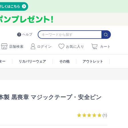
ヘルプ
店舗検索
ログイン
お気に入り
カート
ター
リカバリーウェア
その他
アウトレット
本製 黒喪章 マジックテープ・安全ピン
(
1
)