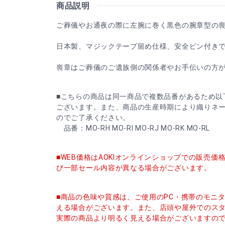
商品説明
ご葬儀やお通夜の際に左腕に巻く黒色の腕章型の
日本製、マジックテープ留め仕様、安全ピン付き
喪章はご葬儀のご遺族側の関係者やお手伝いの方
■こちらの商品は同一商品で複数品番があるため以
ございます。また、商品の生産時期により織りネ
のでご了承ください。
品番：MO-RH MO-RI MO-RJ MO-RK MO-RL
■WEB価格はAOKIオンラインショップでの販売
び一部セール内容が異なる場合がございます。
■商品の色味や質感は、ご使用のPC・携帯のモニ
える場合がございます。また、店頭や屋外でのス
実際の商品より明るく見える場合がございますの