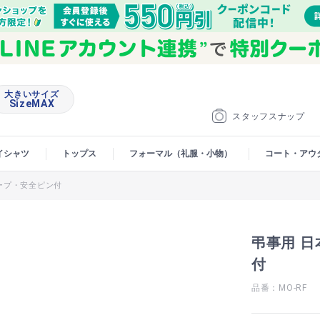
大きいサイズ
SizeMAX
スタッフスナップ
イシャツ
トップス
フォーマル（礼服・小物）
コート・アウ
テープ・安全ピン付
弔事用 日
付
品番：MO-RF