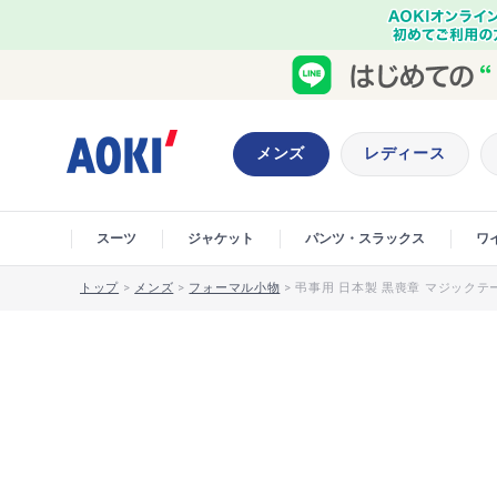
メンズ
レディース
スーツ
ジャケット
パンツ・スラックス
ワ
トップ
>
メンズ
>
フォーマル小物
>
弔事用 日本製 黒喪章 マジック