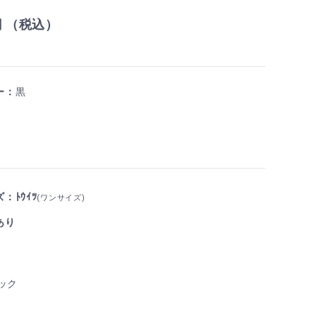
円 （税込）
ー：
黒
：ﾄｳｲﾂ
(ワンサイズ)
あり
ック