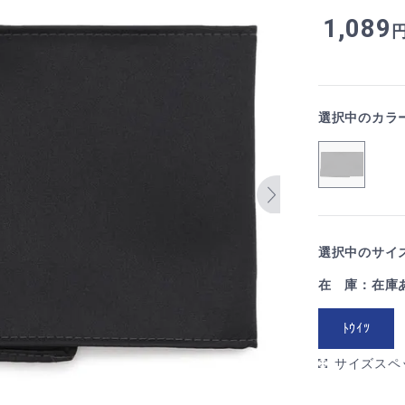
1,089
選択中のカラ
選択中のサイズ
在 庫：在庫
ﾄｳｲﾂ
サイズスペ