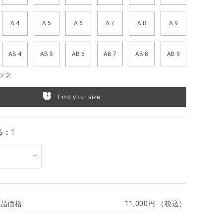
A 4
A 5
A 6
A 7
A 8
A 9
AB 4
AB 5
AB 6
AB 7
AB 8
AB 9
ック
Find your size
る：
1
商品価格
11,000円 （税込）