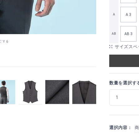
A 3
A
AB 3
AB
:Y 6
サイズスペ
数量を選択す
選択内容：