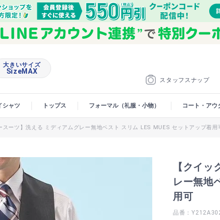
大きいサイズ
SizeMAX
スタッフスナップ
イシャツ
トップス
フォーマル（礼服・小物）
コート・アウ
スーツ】洗える ミディアムグレー無地ベスト スリム LES MUES セットアップ着用
【クイッ
レー無地ベ
用可
品番：Y212A30