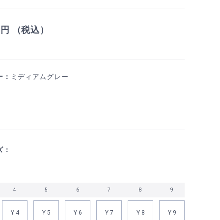
0
円 （税込）
ー：
ミディアムグレー
ズ：
4
5
6
7
8
9
Y 4
Y 5
Y 6
Y 7
Y 8
Y 9