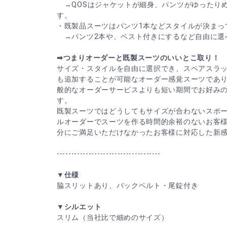
→QOSはジャケットが細身、パンツがゆったり
す。
・既製品スーツはパンツ1本などスタイルが決まっ
→パンツ2本や、ベスト付きにするなど自由に選
➡つまりオーダーと既製スーツのいいとこ取り！
サイズ・スタイルを自由に選択でき、スペアスラ
も追加することが可能なオーダー感覚スーツであ
般的なオーダーサービスよりも短い期間でお好みの
す。
既製スーツではどうしてもサイズが合わないスポ
ルオーダーでスーツを作る時間的余裕のないお客
分にご満足いただけなかったお客様に対応した新
------------------------------------
▼仕様
脇スリットあり、バックベルト・尾錠付き
▼シルエット
スリム（当社比で細めのサイズ）