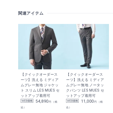
関連アイテム
【クイックオーダース
【クイックオーダース
ーツ】洗える ミディア
ーツ】洗える ミディア
ムグレー無地 ジャケッ
ムグレー無地 ノータッ
ト スリム LES MUES セ
クパンツ LES MUES セ
ットアップ着用可
ットアップ着用可
54,890
11,000
円 （税
円 （税
込）
込）