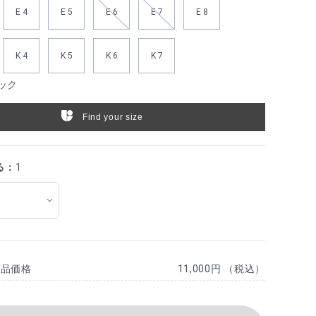
E 4
E 5
E 6
E 7
E 8
K 4
K 5
K 6
K 7
ック
Find your size
る：
1
商品価格
11,000円 （税込）