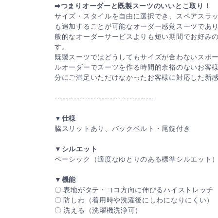
➡つまりオーダーと既製スーツのいいとこ取り！
サイズ・スタイルを自由に選択でき、スペアスラ
も追加することが可能なオーダー感覚スーツであ
般的なオーダーサービスよりも短い期間でお好みの
す。
既製スーツではどうしてもサイズが合わないスポ
ルオーダーでスーツを作る時間的余裕のないお客
分にご満足いただけなかったお客様に対応した新
------------------------------------
▼仕様
脇スリットあり、バックベルト・尾錠付き
▼シルエット
ベーシック（適度なゆとりのある標準シルエット
▼機能
〇 表地がタテ・ヨコ方向に伸びるハイストレッチ
〇 防しわ（着用時や洗濯後にしわになりにくい）
〇 洗える（洗濯機洗浄可）