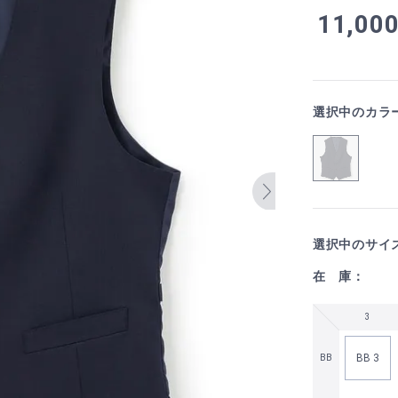
11,00
選択中のカラ
選択中のサイ
在 庫：
3
BB 3
BB