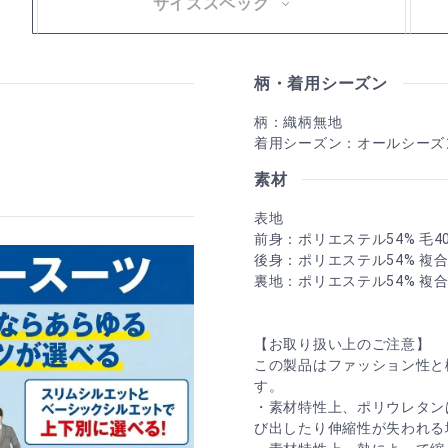
サイズスペック
柄・着用シーズン
柄：織柄無地
着用シーズン：オールシーズ
素材
表地
前身：ポリエステル54% 毛4
後身：ポリエステル54% 複
裏地：ポリエステル54% 複
【お取り扱い上のご注意】
この製品はファッション性と
す。
・素材特性上、ポリウレタン
び出したり伸縮性が失われる