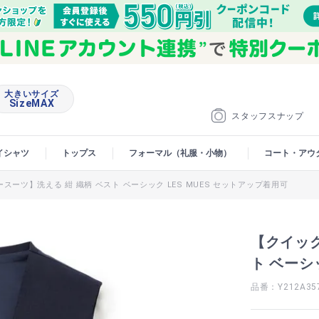
大きいサイズ
SizeMAX
スタッフスナップ
イシャツ
トップス
フォーマル（礼服・小物）
コート・アウ
スーツ】洗える 紺 織柄 ベスト ベーシック LES MUES セットアップ着用可
【クイック
ト ベーシ
品番：Y212A35