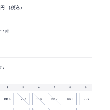
0
円 （税込）
ー：
紺
ズ：
4
5
6
7
8
9
BB 4
BB 5
BB 6
BB 7
BB 8
BB 9