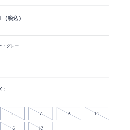
円 （税込）
ー：
グレー
ズ：
5
7
9
11
15
17