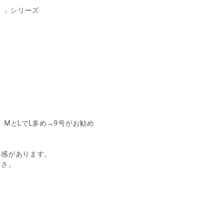
）」シリーズ
MとLでL多め→9号がお勧め
心感があります。
きさ。