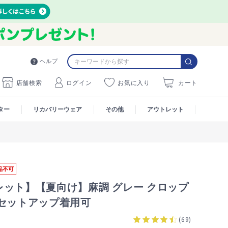
ヘルプ
店舗検索
ログイン
お気に入り
カート
ター
リカバリーウェア
その他
アウトレット
品不可
レット】【夏向け】麻調 グレー クロップ
 セットアップ着用可
(
69
)