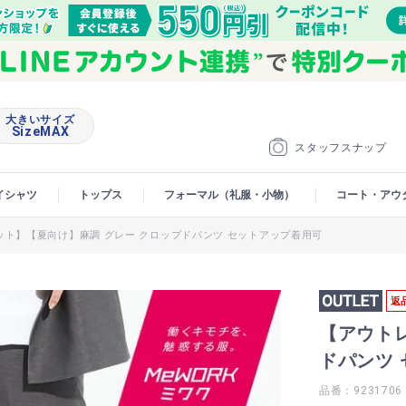
大きいサイズ
SizeMAX
スタッフスナップ
イシャツ
トップス
フォーマル（礼服・小物）
コート・アウ
ット】【夏向け】麻調 グレー クロップドパンツ セットアップ着用可
返
【アウト
ドパンツ
品番：9231706