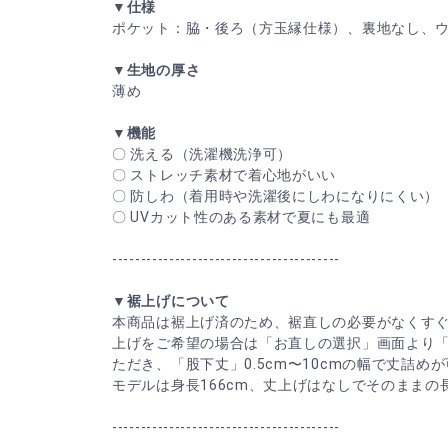
▼仕様
ポケット：脇・後ろ（方玉縁仕様）、裏地なし、
▼生地の厚さ
薄め
▼機能
〇 洗える（洗濯機洗浄可）
〇 ストレッチ素材で着心地がいい
〇 防しわ（着用時や洗濯後にしわになりにくい）
〇 UVカット性のある素材で夏にも最適
----------------------------------------
▼裾上げについて
本商品は裾上げ済のため、裾直しの必要がなくす
上げをご希望の場合は「お直しの選択」画面より
ただき、「股下丈」0.5cm〜10cmの幅で丈詰め
モデルは身長166cm、丈上げはなしでそのまま
----------------------------------------