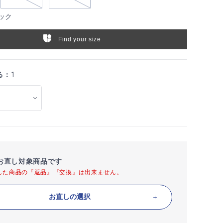
ック
Find your size
る：
1
お直し対象商品です
した商品の『返品』『交換』は出来ません。
お直しの選択