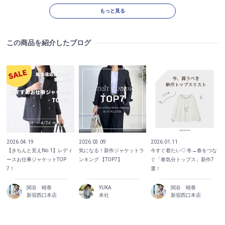
もっと見る
この商品を紹介したブログ
2026.04.19
2026.03.09
2026.01.11
【きちんと見えNo.1】レディ
気になる！新作ジャケットラ
今すぐ着たい♡ 冬→春をつな
ースお仕事ジャケットTOP
ンキング 【TOP7】
ぐ「春気分トップス」新作7
7！
選！
関谷 晴香
YUKA
関谷 晴香
新宿西口本店
本社
新宿西口本店