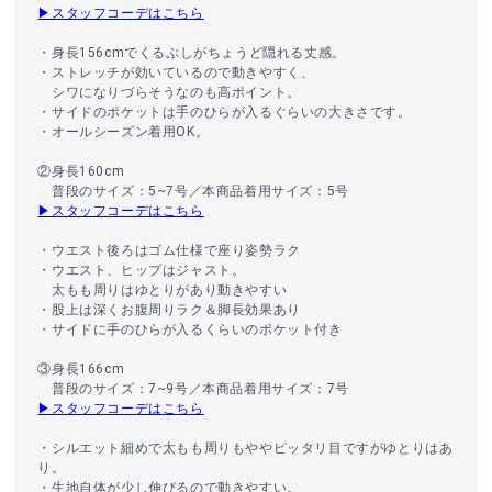
▶スタッフコーデはこちら
・身長156cmでくるぶしがちょうど隠れる丈感。
・ストレッチが効いているので動きやすく、
シワになりづらそうなのも高ポイント。
・サイドのポケットは手のひらが入るぐらいの大きさです。
・オールシーズン着用OK。
②身長160cm
普段のサイズ：5~7号／本商品着用サイズ：5号
▶スタッフコーデはこちら
・ウエスト後ろはゴム仕様で座り姿勢ラク
・ウエスト、ヒップはジャスト。
太もも周りはゆとりがあり動きやすい
・股上は深くお腹周りラク＆脚長効果あり
・サイドに手のひらが入るくらいのポケット付き
③身長166cm
普段のサイズ：7~9号／本商品着用サイズ：7号
▶スタッフコーデはこちら
・シルエット細めで太もも周りもややピッタリ目ですがゆとりはあ
り。
・生地自体が少し伸びるので動きやすい。