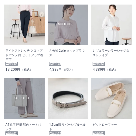
ライトストレッチ クロップ
九分袖 2Wayタックブラウ
レギュラーカラーシャツ 白
ドパンツ 紺 セットアップ着
ス
ストライプ
用可
13,200
4,389
4,389
円 （税込）
円 （税込）
円 （税込）
A4対応 軽量 配色トートバ
1.5cm幅 リバーシブルベル
ビットローファー
ッグ
ト