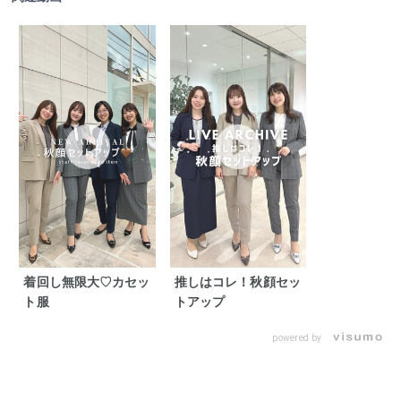
着回し無限大♡カセッ
推しはコレ！秋顔セッ
ト服
トアップ
powered by