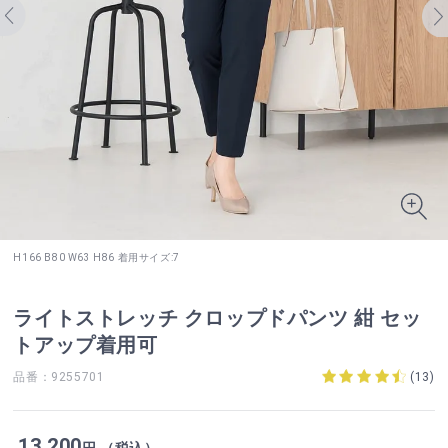
H166 B80 W63 H86 着用サイズ:7
ライトストレッチ クロップドパンツ 紺 セッ
トアップ着用可
品番：9255701
(
13
)
13,200
円 （税込）