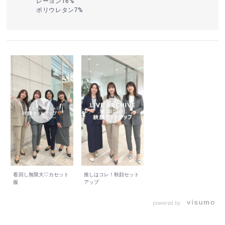
レーヨン16%
ポリウレタン7%
着回し無限大♡カセット
推しはコレ！秋顔セット
服
アップ
powered by