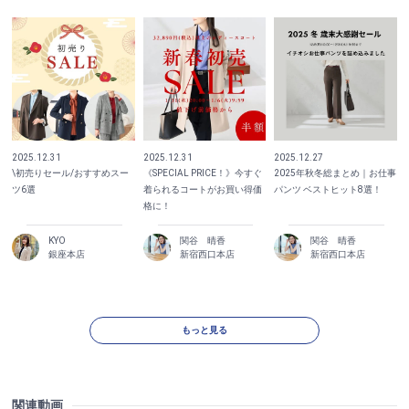
2025.12.31
2025.12.31
2025.12.27
\初売りセール/おすすめスー
《SPECIAL PRICE！》今すぐ
2025年秋冬総まとめ｜お仕事
ツ6選
着られるコートがお買い得価
パンツ ベストヒット8選！
格に！
KYO
関谷 晴香
関谷 晴香
銀座本店
新宿西口本店
新宿西口本店
もっと見る
関連動画