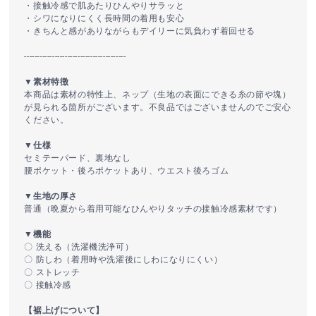
・接触冷感で肌あたりひんやりサラッと
・シワになりにくく長時間の着用も安心
・きちんと感がありながらもデイリーに気負わず着回せる
----------------------------------------
▼素材特徴
本商品は素材の特性上、ネップ（生地の表面にできる糸の節や塊）
が見られる箇所がございます。不良品ではございませんのでご安心
ください。
▼仕様
セミテーパード、裏地なし
腰ポケット・後ろポケットあり、ウエスト後ろゴム
▼生地の厚さ
普通（晩夏から着用可能なひんやりタッチの接触冷感素材です）
▼機能
〇 洗える（洗濯機洗浄可）
〇 防しわ（着用時や洗濯後にしわになりにくい）
〇 ストレッチ
〇 接触冷感
【裾上げについて】