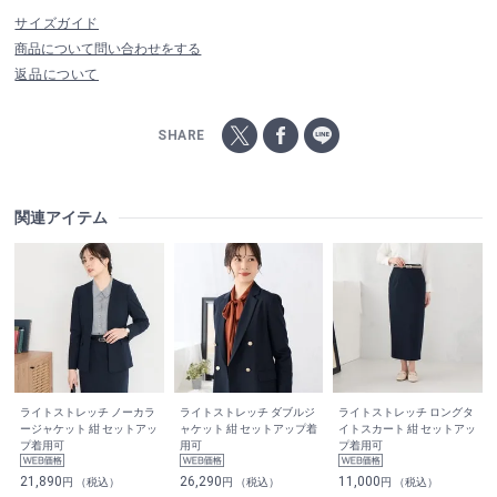
サイズガイド
商品について問い合わせをする
返品について
SHARE
関連アイテム
ライトストレッチ ノーカラ
ライトストレッチ ダブルジ
ライトストレッチ ロングタ
ージャケット 紺 セットアッ
ャケット 紺 セットアップ着
イトスカート 紺 セットアッ
プ着用可
用可
プ着用可
21,890
26,290
11,000
円 （税込）
円 （税込）
円 （税込）