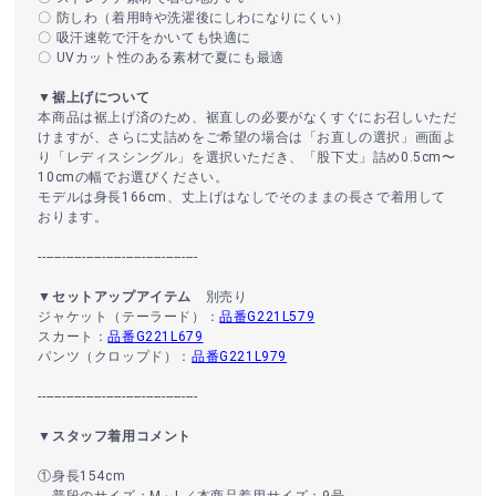
〇 防しわ（着用時や洗濯後にしわになりにくい）
〇 吸汗速乾で汗をかいても快適に
〇 UVカット性のある素材で夏にも最適
▼裾上げについて
本商品は裾上げ済のため、裾直しの必要がなくすぐにお召しいただ
けますが、さらに丈詰めをご希望の場合は「お直しの選択」画面よ
り「レディスシングル」を選択いただき、「股下丈」詰め0.5cm〜
10cmの幅でお選びください。
モデルは身長166cm、丈上げはなしでそのままの長さで着用して
おります。
----------------------------------------
▼セットアップアイテム
別売り
ジャケット（テーラード）：
品番G221L579
スカート：
品番G221L679
パンツ（クロップド）：
品番G221L979
----------------------------------------
▼スタッフ着用コメント
①身長154cm