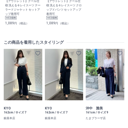
【アウトレット】クール仕
【アウトレット】クール仕
様 洗えるキレイスーツ テー
様 洗えるキレイスーツ クロ
ラードジャケット セットア
ップドパンツ セットアップ
ップ着用可
着用可
1,089
1,089
円 （税込）
円 （税込）
この商品を着用したスタイリング
KYO
KYO
沖中 雅美
162cm / サイズ 7
162cm / サイズ 7
161cm / サイズ 9
銀座本店
銀座本店
たまプラーザ店