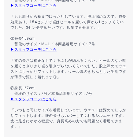
普段のサイズ：M～L／本商品着用サイズ：9号
▶スタッフコーデはこちら
「もも周りから裾までゆったりしています。股上深めなので、脚長
効果あり。154センチで裾はヒールを履いて床から1センチくらい
でした。3センチ詰めたいです。店舗で直せます。」
②身長159cm
普段のサイズ：M～L／本商品着用サイズ：7号
▶スタッフコーデはこちら
「丈の長さは補正なしでくるぶしが隠れるくらい。ヒールのない靴
を履くとぎりぎり裾を引きずらないくらいでした。股上深めでウエ
ストにしっかりフィットします。ウール混のきちんとした生地です
が薄手で涼しく着れます◎」
③身長167cm
普段のサイズ：7号／本商品着用サイズ：7号
▶スタッフコーデはこちら
「いつもと同じサイズを着用しています。ウエストは深めでしっか
りフィットします。腰の張りもカバーしてくれるシルエットです。
丈は足首にかかる程度で、身長高めの方でも問題なく着用できま
す。」