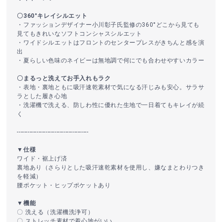
〇360°キレイシルエット
・ファッションデザイナー小川彰子氏監修の360°どこから見ても
見てもきれいなソフトコンシャスシルエット
・ワイドシルエットはフロントのセンタープレスがきちんと感を演
出
・夏らしい色味のネイビーは無地調で何にでも合わせやすいカラー
〇まるっと洗えてお手入れもラク
・表地・裏地ともに吸汗速乾素材で気になる汗じみも安心。サラサ
ラとした履き心地
・洗濯機で洗える、防しわ性に優れた生地で一日着てもキレイが続
く
----------------------------------------
▼仕様
ワイド・裾上げ済
裏地あり（さらりとした吸汗速乾素材を使用し、嫌なまとわりつき
を軽減）
腰ポケット・ヒップポケットあり
▼機能
〇 洗える（洗濯機洗浄可）
〇 ストレッチ素材で着心地がいい