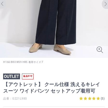
H166 B80 W59 H85 着用サイズ:7
返品不可
【アウトレット】 クール仕様 洗えるキレイ
スーツ ワイドパンツ セットアップ着用可
品番：G221L980
(
5
)