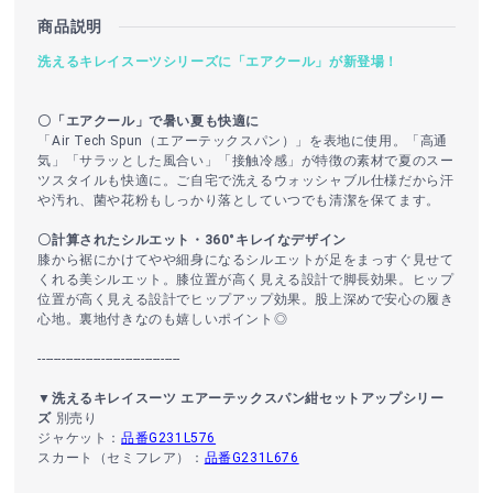
商品説明
洗えるキレイスーツシリーズに「エアクール」が新登場！
〇「エアクール」で暑い夏も快適に
「Air Tech Spun（エアーテックスパン）」を表地に使用。「高通
気」「サラッとした風合い」「接触冷感」が特徴の素材で夏のスー
ツスタイルも快適に。ご自宅で洗えるウォッシャブル仕様だから汗
や汚れ、菌や花粉もしっかり落としていつでも清潔を保てます。
〇計算されたシルエット・360°キレイなデザイン
膝から裾にかけてやや細身になるシルエットが足をまっすぐ見せて
くれる美シルエット。膝位置が高く見える設計で脚長効果。ヒップ
位置が高く見える設計でヒップアップ効果。股上深めで安心の履き
心地。裏地付きなのも嬉しいポイント◎
------------------------------------
▼洗えるキレイスーツ エアーテックスパン紺セットアップシリー
ズ
別売り
ジャケット：
品番G231L576
スカート（セミフレア）：
品番G231L676