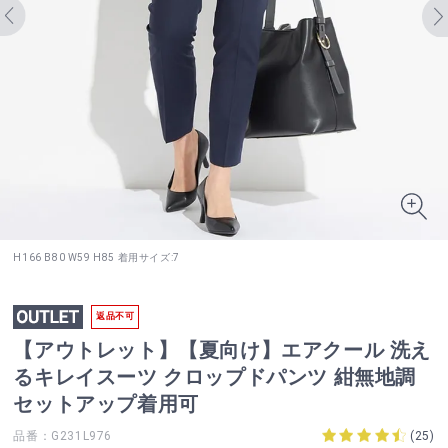
H166 B80 W59 H85 着用サイズ:7
返品不可
【アウトレット】【夏向け】エアクール 洗え
るキレイスーツ クロップドパンツ 紺無地調
セットアップ着用可
品番：G231L976
(
25
)