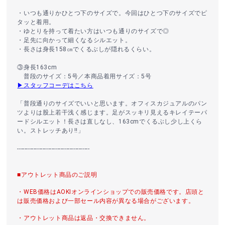
・いつも通りかひとつ下のサイズで。今回はひとつ下のサイズでピ
タッと着用。
・ゆとりを持って着たい方はいつも通りのサイズで◎
・足先に向かって細くなるシルエット。
・長さは身長158㎝でくるぶしが隠れるくらい。
③身長163cm
普段のサイズ：5号／本商品着用サイズ：5号
▶スタッフコーデはこちら
「普段通りのサイズでいいと思います。オフィスカジュアルのパン
ツよりは股上若干浅く感じます。足がスッキリ見えるキレイテーパ
ードシルエット！長さは直しなし、163cmでくるぶし少し上くら
い。ストレッチあり!!」
----------------------------------------
■アウトレット商品のご説明
・WEB価格はAOKIオンラインショップでの販売価格です。店頭と
は販売価格および一部セール内容が異なる場合がございます。
・アウトレット商品は返品・交換できません。