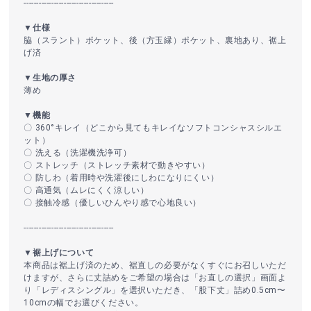
------------------------------------
▼仕様
脇（スラント）ポケット、後（方玉縁）ポケット、裏地あり、裾上
げ済
▼生地の厚さ
薄め
▼機能
〇 360°キレイ（どこから見てもキレイなソフトコンシャスシルエ
ット）
〇 洗える（洗濯機洗浄可）
〇 ストレッチ（ストレッチ素材で動きやすい）
〇 防しわ（着用時や洗濯後にしわになりにくい）
〇 高通気（ムレにくく涼しい）
〇 接触冷感（優しいひんやり感で心地良い）
------------------------------------
▼裾上げについて
本商品は裾上げ済のため、裾直しの必要がなくすぐにお召しいただ
けますが、さらに丈詰めをご希望の場合は「お直しの選択」画面よ
り「レディスシングル」を選択いただき、「股下丈」詰め0.5cm〜
10cmの幅でお選びください。