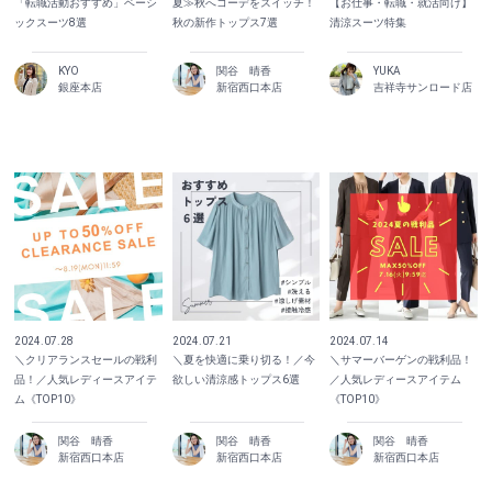
「転職活動おすすめ」ベーシ
夏≫秋へコーデをスイッチ！
【お仕事・転職・就活向け】
ックスーツ8選
秋の新作トップス7選
清涼スーツ特集
KYO
関谷 晴香
YUKA
銀座本店
新宿西口本店
吉祥寺サンロード店
2024.07.28
2024.07.21
2024.07.14
＼クリアランスセールの戦利
＼夏を快適に乗り切る！／今
＼サマーバーゲンの戦利品！
品！／人気レディースアイテ
欲しい清涼感トップス6選
／人気レディースアイテム
ム《TOP10》
《TOP10》
関谷 晴香
関谷 晴香
関谷 晴香
新宿西口本店
新宿西口本店
新宿西口本店