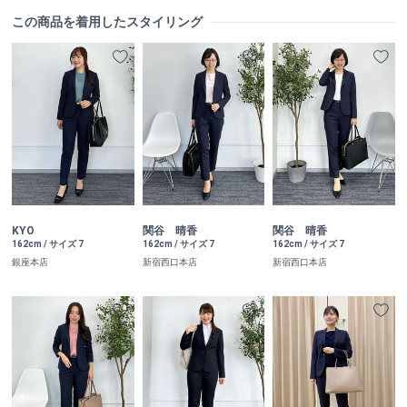
この商品を着用したスタイリング
KYO
関谷 晴香
関谷 晴香
162cm / サイズ 7
162cm / サイズ 7
162cm / サイズ 7
銀座本店
新宿西口本店
新宿西口本店