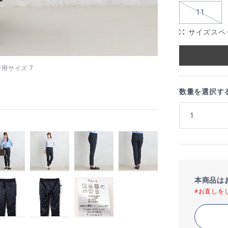
11
サイズスペ
 着用サイズ:7
数量を選択す
本商品は
※お直しを