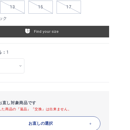
13
15
17
ック
Find your size
る：
1
お直し対象商品です
した商品の『返品』『交換』は出来ません。
お直しの選択