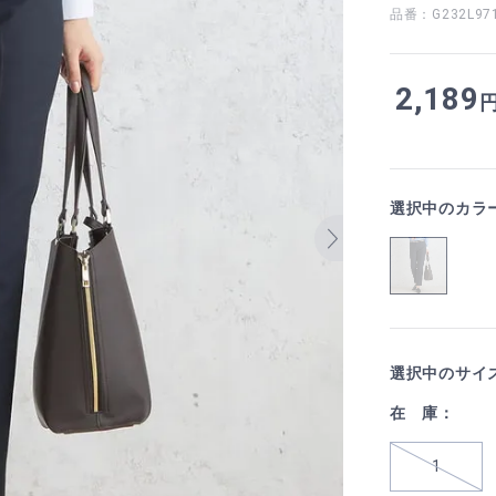
品番：G232L97
2,189
選択中のカラ
選択中のサイ
在 庫：
1