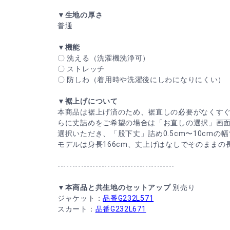
▼生地の厚さ
普通
▼機能
〇 洗える（洗濯機洗浄可）
〇 ストレッチ
〇 防しわ（着用時や洗濯後にしわになりにくい）
▼裾上げについて
本商品は裾上げ済のため、裾直しの必要がなくす
らに丈詰めをご希望の場合は「お直しの選択」画
選択いただき、「股下丈」詰め0.5cm〜10cmの
モデルは身長166cm、丈上げはなしでそのまま
----------------------------------------
▼本商品と共生地のセットアップ
別売り
ジャケット：
品番G232L571
スカート：
品番G232L671