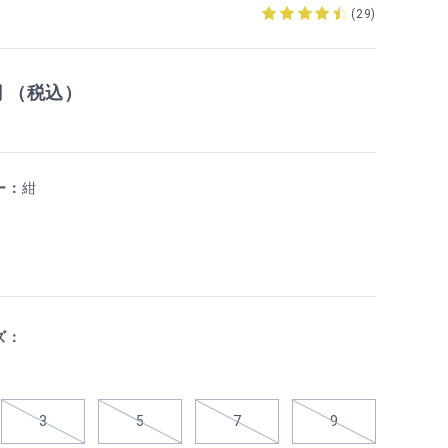
1
(
29
)
円 （税込）
ー：
紺
ズ：
3
5
7
9