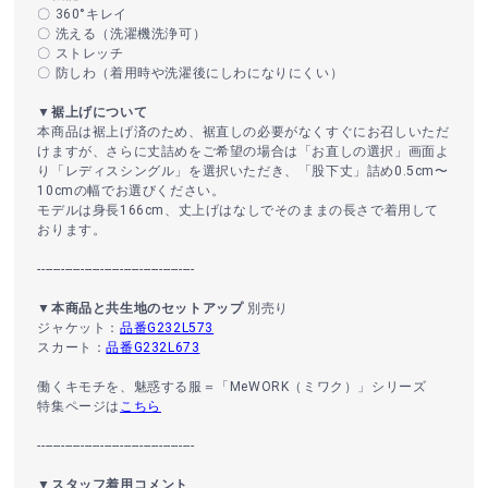
〇 360°キレイ
〇 洗える（洗濯機洗浄可）
〇 ストレッチ
〇 防しわ（着用時や洗濯後にしわになりにくい）
▼裾上げについて
本商品は裾上げ済のため、裾直しの必要がなくすぐにお召しいただ
けますが、さらに丈詰めをご希望の場合は「お直しの選択」画面よ
り「レディスシングル」を選択いただき、「股下丈」詰め0.5cm〜
10cmの幅でお選びください。
モデルは身長166cm、丈上げはなしでそのままの長さで着用して
おります。
----------------------------------------
▼本商品と共生地のセットアップ
別売り
ジャケット：
品番G232L573
スカート：
品番G232L673
働くキモチを、魅惑する服＝「MeWORK（ミワク）」シリーズ
特集ページは
こちら
----------------------------------------
▼スタッフ着用コメント