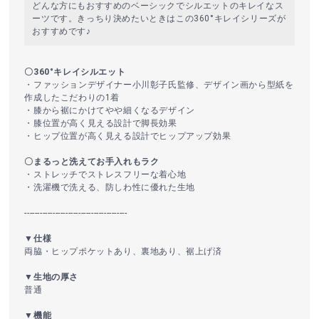
どんな方にもおすすめのベーシックでシルエットのキレイなス
ーツです。きっちり決めたいときはこの360°キレイシリーズが
おすすめです♪
〇360°キレイシルエット
・ファッションデザイナー小川彰子氏監修、デザイン画から型紙を
作成したこだわりの1着
・膝から裾にかけてやや細くなるデザイン
・膝位置が高く見える設計で脚長効果
・ヒップ位置が高く見える設計でヒップアップ効果
〇まるっと洗えてお手入れもラク
・ストレッチでストレスフリーな着心地
・洗濯機で洗える、防しわ性に優れた生地
----------------------------------------
▼仕様
両脇・ヒップポケットあり、裏地あり、裾上げ済
▼生地の厚さ
普通
▼機能