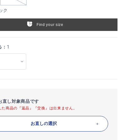
ック
Find your size
る：
1
お直し対象商品です
した商品の『返品』『交換』は出来ません。
お直しの選択