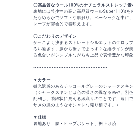
〇高品質なウール100%のナチュラルストレッチ素
表地には希少性の高い高品質ウールSuper110′
たなめらかでソフトな肌触り。ベーシックな中に
レープが都会的で着映えます。
〇こだわりのデザイン
かっこよく決まるストレートシルエットのクロッ
ろい過ぎず、膝から裾までまっすぐな縦ラインが
る色合いがシンプルながらも上品で表情豊かな印象
--------------------------------------------
▼カラー
微光沢感のあるチャコールグレーのシャークスキ
（シャークスキンとは色の濃さの異なる糸や、別色
配列し、階段状に見える綾織りのことです。遠目
サメの肌のようなオシャレな織り柄です。）
▼仕様
裏地あり、腰・ヒップポケット、裾上げ済