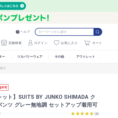
ヘルプ
店舗検索
ログイン
お気に入り
カート
ター
リカバリーウェア
その他
アウトレット
着用可
品不可
ト】SUITS BY JUNKO SHIMADA ク
パンツ グレー無地調 セットアップ着用可
1
(
6
)