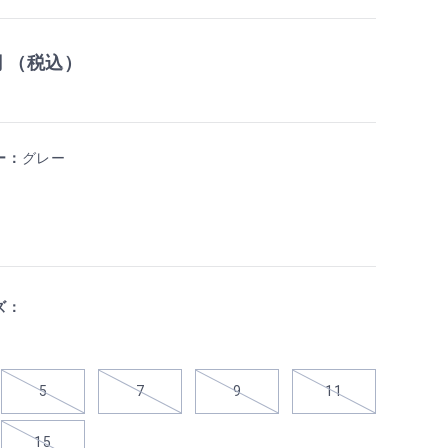
円 （税込）
ー：
グレー
ズ：
5
7
9
11
15