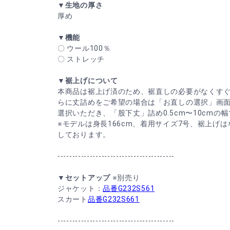
▼生地の厚さ
厚め
▼機能
〇 ウール100％
〇 ストレッチ
▼裾上げについて
本商品は裾上げ済のため、裾直しの必要がなくす
らに丈詰めをご希望の場合は「お直しの選択」画
選択いただき、「股下丈」詰め0.5cm〜10cmの
※モデルは身長166cm、着用サイズ7号、裾上げ
しております。
----------------------------------------
▼セットアップ
※別売り
ジャケット：
品番G232S561
スカート
品番G232S661
----------------------------------------