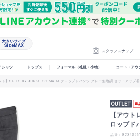
大きいサイズ
SizeMAX
スタッフスナップ
イシャツ
トップス
フォーマル（礼服・小物）
コート・アウ
ト】SUITS BY JUNKO SHIMADA クロップドパンツ グレー無地調 セットアップ
返
【アウトレッ
ロップド
品番：G232S96