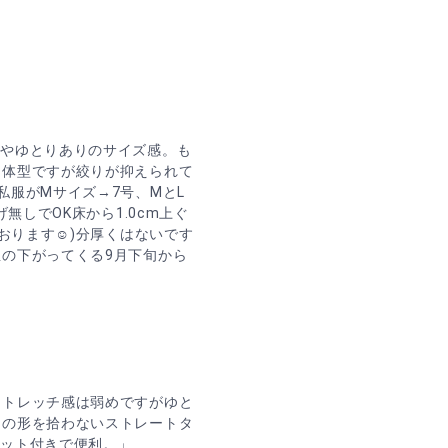
ややゆとりありのサイズ感。も
り体型ですが絞りが抑えられて
私服がMサイズ→7号、MとL
無しでOK床から1.0cm上ぐ
おります☺︎)分厚くはないです
の下がってくる9月下旬から
ストレッチ感は弱めですがゆと
脚の形を拾わないストレートタ
ケット付きで便利。」