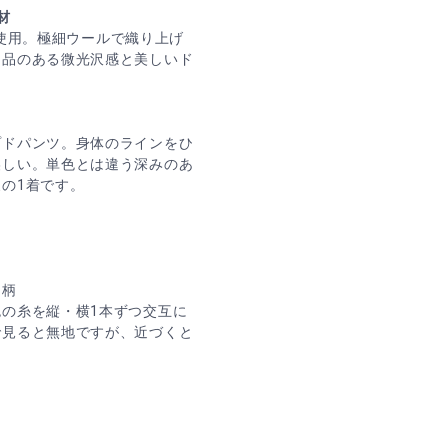
材
sを使用。極細ウールで織り上げ
、品のある微光沢感と美しいド
プドパンツ。身体のラインをひ
美しい。単色とは違う深みのあ
の1着です。
ン柄
の糸を縦・横1本ずつ交互に
で見ると無地ですが、近づくと