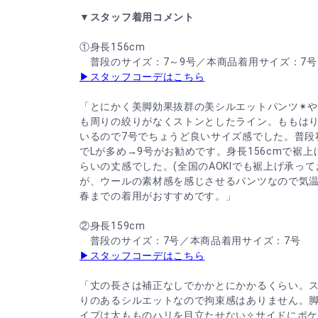
▼スタッフ着用コメント
①身長156cm
普段のサイズ：7～9号／本商品着用サイズ：7号
▶スタッフコーデはこちら
「とにかく美脚効果抜群の美シルエットパンツ✴︎
も周りの絞りがなくストンとしたライン。ももは
いるので7号でちょうど良いサイズ感でした。普段
でLが多め→9号がお勧めです。身長156cmで裾上げ
らいの丈感でした。(全国のAOKIでも裾上げ承って
が、ウールの素材感を感じさせるパンツなので気温
春までの着用がおすすめです。」
②身長159cm
普段のサイズ：7号／本商品着用サイズ：7号
▶スタッフコーデはこちら
「丈の長さは補正なしでかかとにかかるくらい。
りのあるシルエットなので拘束感はありません。
イプは太もものハリを目立たせない✧サイドにポ