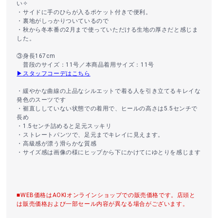
い✧
・サイドに手のひらが入るポケット付きで便利。
・裏地がしっかりついているので
・秋から冬本番の2月まで使っていただける生地の厚さだと感じま
した。
③身長167cm
普段のサイズ：11号／本商品着用サイズ：11号
▶スタッフコーデはこちら
・緩やかな曲線の上品なシルエットで着る人を引き立てるキレイな
発色のスーツです
・裾直ししていない状態での着用で、ヒールの高さは5.5センチで
長め
・1.5センチ詰めると足元スッキリ
・ストレートパンツで、足元までキレイに見えます。
・高級感が漂う滑らかな質感
・サイズ感は画像の様にヒップから下にかけてにゆとりを感じます
■WEB価格はAOKIオンラインショップでの販売価格です。店頭と
は販売価格および一部セール内容が異なる場合がございます。