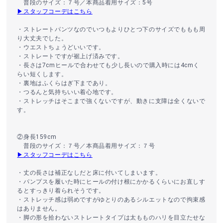
普段のサイズ：７号／本商品着用サイズ：5号
▶スタッフコーデはこちら
・ストレートパンツなのでいつもよりひとつ下のサイズでももも周
り大丈夫でした。
・ウエストちょうどいいです。
・ストレートですが裾上げ済みです。
・長さは7cmヒールで合わせても少し長いので購入時には4cmく
らい短くします。
・裏地はふくらはぎ下まであり。
・つるんと気持ちいい着心地です。
・ストレッチはそこまで強くないですが、動きに支障は全くないで
す。
②身長159cm
普段のサイズ：７号／本商品着用サイズ：７号
▶スタッフコーデはこちら
・丈の長さは補正なしだと床に付いてしまいます。
・パンプスを履いた時にヒールの付け根にかかるくらいにお直しす
るとすっきり着られそうです。
・ストレッチ感は弱めですがゆとりのあるシルエットなので拘束感
はありません。
・脚の形を拾わないストレートタイプは太もものハリを目立たせな