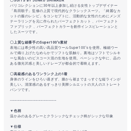
〇SUITS BY JUNKO SHIMADA
パリコレクションに30年以上参加し続ける女性トップデザイナー
「島田順子」監修の上質で現代的なクラシックスーツ。「綺麗なカ
ットの服のレシピ」をコンセプトに、活動的な女性のためにメンズ
テーラリングを元に作られたパーフェクトカット 、パーフェクト
ファブリック 、パーフェクトカラーを創作インスピレーションと
したスーツです。
〇上質な細番手のSuper100′s素材
表地には希少性の高い高品質ウールSuper100′sを使用。極細ウー
ルで織り上げたなめらかでソフトな肌触り。裏地はソフトでシルキ
ーな風合いのビスコース混の生地を使用。ベーシックな中に、品の
ある微光沢感と美しいドレープが都会的で着映えます。
〇高級感のあるワンランク上の1着
身体のラインをひろい過ぎず、膝から裾までまっすぐな縦ラインが
美しい。清潔感のあるすっきり美脚シルエットの大人のストレート
パンツです。
--------------------------------------------
▼色柄
温かみのあるグレーとクラシックなチェック柄がシックな印象
▼仕様