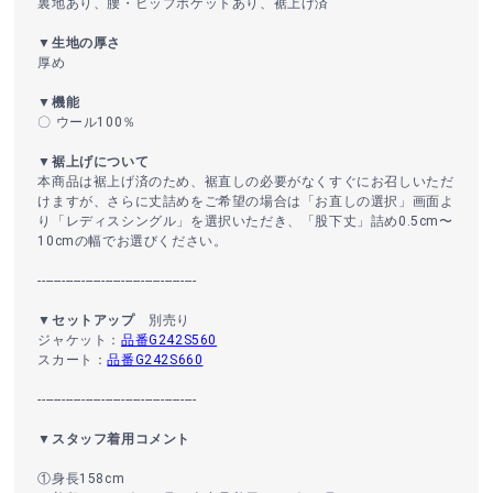
裏地あり、腰・ヒップポケットあり、裾上げ済
▼生地の厚さ
厚め
▼機能
〇 ウール100％
▼裾上げについて
本商品は裾上げ済のため、裾直しの必要がなくすぐにお召しいただ
けますが、さらに丈詰めをご希望の場合は「お直しの選択」画面よ
り「レディスシングル」を選択いただき、「股下丈」詰め0.5cm〜
10cmの幅でお選びください。
----------------------------------------
▼セットアップ
別売り
ジャケット：
品番G242S560
スカート：
品番G242S660
----------------------------------------
▼スタッフ着用コメント
①身長158cm