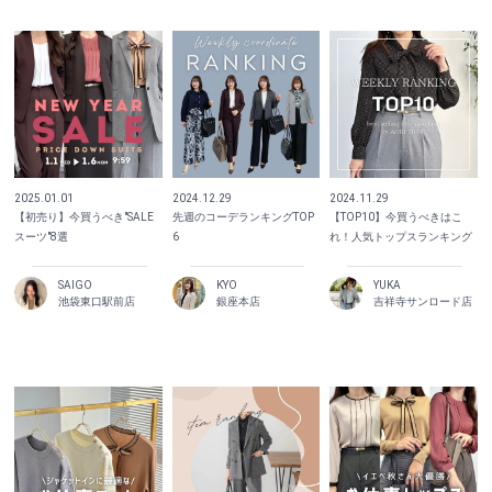
2025.01.01
2024.12.29
2024.11.29
【初売り】今買うべき"SALE
先週のコーデランキングTOP
【TOP10】今買うべきはこ
スーツ"8選
6
れ！人気トップスランキング
SAIGO
KYO
YUKA
池袋東口駅前店
銀座本店
吉祥寺サンロード店