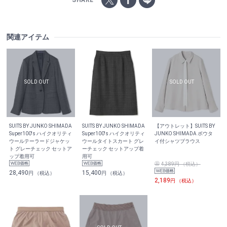
関連アイテム
SUITS BY JUNKO SHIMADA
SUITS BY JUNKO SHIMADA
【アウトレット】SUITS BY
Super100′s ハイクオリティ
Super100′s ハイクオリティ
JUNKO SHIMADA ボウタ
ウールテーラードジャケッ
ウールタイトスカート グレ
イ付シャツブラウス
ト グレーチェック セットア
ーチェック セットアップ着
ップ着用可
用可
4,389円 （税込）
28,490
15,400
円 （税込）
円 （税込）
2,189
円 （税込）