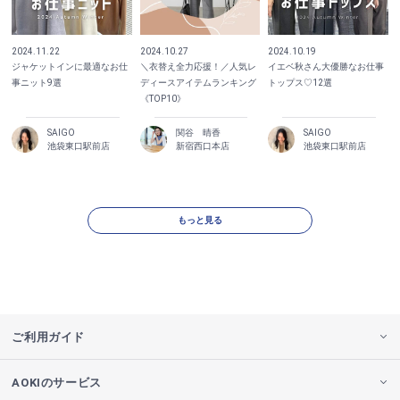
2024.11.22
2024.10.27
2024.10.19
ジャケットインに最適なお仕
＼衣替え全力応援！／人気レ
イエベ秋さん大優勝なお仕事
事ニット9選
ディースアイテムランキング
トップス♡12選
《TOP10》
SAIGO
関谷 晴香
SAIGO
池袋東口駅前店
新宿西口本店
池袋東口駅前店
もっと見る
ご利用ガイド
AOKIのサービス