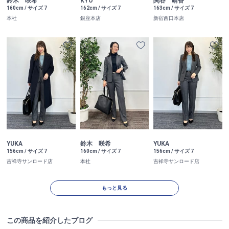
鈴木 咲希
KYO
関谷 晴香
160cm / サイズ 7
162cm / サイズ 7
163cm / サイズ 7
本社
銀座本店
新宿西口本店
YUKA
鈴木 咲希
YUKA
156cm / サイズ 7
160cm / サイズ 7
156cm / サイズ 7
吉祥寺サンロード店
本社
吉祥寺サンロード店
もっと見る
この商品を紹介したブログ