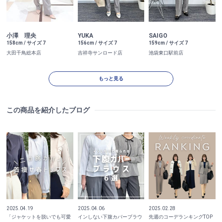
小澤 理央
YUKA
SAIGO
158cm / サイズ 7
156cm / サイズ 7
159cm / サイズ 7
大田千鳥総本店
吉祥寺サンロード店
池袋東口駅前店
もっと見る
この商品を紹介したブログ
2025.04.19
2025.04.06
2025.02.28
「ジャケットを脱いでも可愛
インしない下腹カバーブラウ
先週のコーデランキングTOP