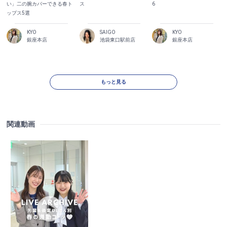
い」二の腕カバーできる春ト
ス
6
ップス5選
KYO
SAIGO
KYO
銀座本店
池袋東口駅前店
銀座本店
もっと見る
関連動画