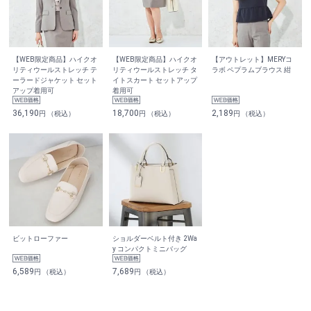
【WEB限定商品】ハイクオ
【WEB限定商品】ハイクオ
【アウトレット】MERYコ
リティウールストレッチ テ
リティウールストレッチ タ
ラボ ペプラムブラウス 紺
ーラードジャケット セット
イトスカート セットアップ
アップ着用可
着用可
36,190
18,700
2,189
円 （税込）
円 （税込）
円 （税込）
ビットローファー
ショルダーベルト付き 2Wa
y コンパクトミニバッグ
6,589
7,689
円 （税込）
円 （税込）